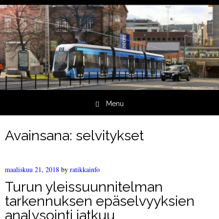
Menu
Skip to content
Avainsana:
selvitykset
maaliskuu 21, 2018
by
ratikkainfo
Turun yleissuunnitelman
tarkennuksen epäselvyyksien
analysointi jatkuu