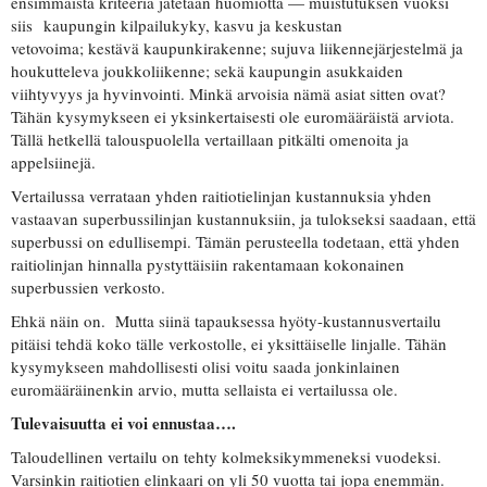
ensimmäistä kriteeriä jätetään huomiotta — muistutuksen vuoksi
siis kaupungin kilpailukyky, kasvu ja keskustan
vetovoima; kestävä kaupunkirakenne; sujuva liikennejärjestelmä ja
houkutteleva joukkoliikenne; sekä kaupungin asukkaiden
viihtyvyys ja hyvinvointi. Minkä arvoisia nämä asiat sitten ovat?
Tähän kysymykseen ei yksinkertaisesti ole euromääräistä arviota.
Tällä hetkellä talouspuolella vertaillaan pitkälti omenoita ja
appelsiinejä.
Vertailussa verrataan yhden raitiotielinjan kustannuksia yhden
vastaavan superbussilinjan kustannuksiin, ja tulokseksi saadaan, että
superbussi on edullisempi. Tämän perusteella todetaan, että yhden
raitiolinjan hinnalla pystyttäisiin rakentamaan kokonainen
superbussien verkosto.
Ehkä näin on. Mutta siinä tapauksessa hyöty-kustannusvertailu
pitäisi tehdä koko tälle verkostolle, ei yksittäiselle linjalle. Tähän
kysymykseen mahdollisesti olisi voitu saada jonkinlainen
euromääräinenkin arvio, mutta sellaista ei vertailussa ole.
Tulevaisuutta ei voi ennustaa….
Taloudellinen vertailu on tehty kolmeksikymmeneksi vuodeksi.
Varsinkin raitiotien elinkaari on yli 50 vuotta tai jopa enemmän.