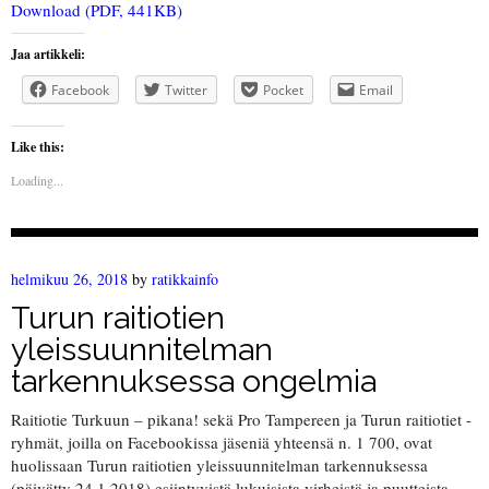
Download (PDF, 441KB)
Jaa artikkeli:
Facebook
Twitter
Pocket
Email
Like this:
Loading...
helmikuu 26, 2018
by
ratikkainfo
Turun raitiotien
yleissuunnitelman
tarkennuksessa ongelmia
Raitiotie Turkuun – pikana! sekä Pro Tampereen ja Turun raitiotiet -
ryhmät, joilla on Facebookissa jäseniä yhteensä n. 1 700, ovat
huolissaan Turun raitiotien yleissuunnitelman tarkennuksessa
(päivätty 24.1.2018) esiintyvistä lukuisista virheistä ja puutteista.