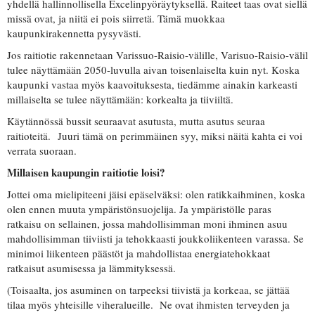
yhdellä hallinnollisella Excelinpyöräytyksellä. Raiteet taas ovat siellä
missä ovat, ja niitä ei pois siirretä. Tämä muokkaa
kaupunkirakennetta pysyvästi.
Jos raitiotie rakennetaan Varissuo-Raisio-välille, Varisuo-Raisio-välil
tulee näyttämään 2050-luvulla aivan toisenlaiselta kuin nyt. Koska
kaupunki vastaa myös kaavoituksesta, tiedämme ainakin karkeasti
millaiselta se tulee näyttämään: korkealta ja tiiviiltä.
Käytännössä bussit seuraavat asutusta, mutta asutus seuraa
raitioteitä. Juuri tämä on perimmäinen syy, miksi näitä kahta ei voi
verrata suoraan.
Millaisen kaupungin raitiotie loisi?
Jottei oma mielipiteeni jäisi epäselväksi: olen ratikkaihminen, koska
olen ennen muuta ympäristönsuojelija. Ja ympäristölle paras
ratkaisu on sellainen, jossa mahdollisimman moni ihminen asuu
mahdollisimman tiiviisti ja tehokkaasti joukkoliikenteen varassa. Se
minimoi liikenteen päästöt ja mahdollistaa energiatehokkaat
ratkaisut asumisessa ja lämmityksessä.
(Toisaalta, jos asuminen on tarpeeksi tiivistä ja korkeaa, se jättää
tilaa myös yhteisille viheralueille. Ne ovat ihmisten terveyden ja