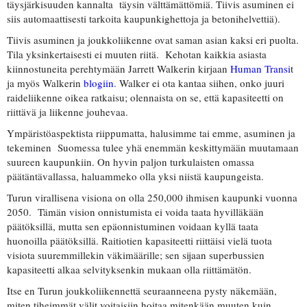
täysjärkisuuden kannalta täysin välttämättömiä. Tiivis asuminen ei
siis automaattisesti tarkoita kaupunkighettoja ja betonihelvettiä).
Tiivis asuminen ja joukkoliikenne ovat saman asian kaksi eri puolta.
Tila yksinkertaisesti ei muuten riitä. Kehotan kaikkia asiasta
kiinnostuneita perehtymään Jarrett Walkerin kirjaan
Human Transi
t
ja myös Walkerin
blogiin
. Walker ei ota kantaa siihen, onko juuri
raideliikenne oikea ratkaisu; olennaista on se, että kapasiteetti on
riittävä ja liikenne jouhevaa.
Ympäristöaspektista riippumatta, halusimme tai emme, asuminen ja
tekeminen Suomessa tulee yhä enemmän keskittymään muutamaan
suureen kaupunkiin. On hyvin paljon turkulaisten omassa
päätäntävallassa, haluammeko olla yksi niistä kaupungeista.
Turun virallisena visiona on olla 250,000 ihmisen kaupunki vuonna
2050. Tämän vision onnistumista ei voida taata hyvilläkään
päätöksillä, mutta sen epäonnistuminen voidaan kyllä taata
huonoilla päätöksillä. Raitiotien kapasiteetti riittäisi vielä tuota
visiota suuremmillekin väkimäärille; sen sijaan superbussien
kapasiteetti alkaa selvityksenkin mukaan olla riittämätön.
Itse en Turun joukkoliikennettä seuraanneena pysty näkemään,
miten tiheimmät välit voitaisiin hoitaa mitenkään muuten kuin