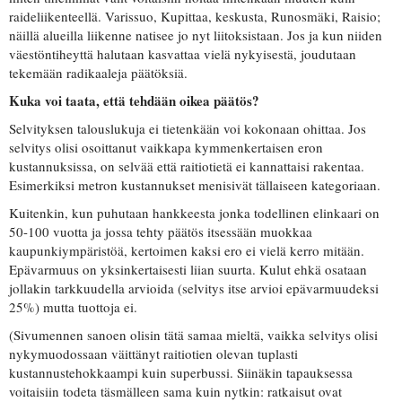
raideliikenteellä. Varissuo, Kupittaa, keskusta, Runosmäki, Raisio;
näillä alueilla liikenne natisee jo nyt liitoksistaan. Jos ja kun niiden
väestöntiheyttä halutaan kasvattaa vielä nykyisestä, joudutaan
tekemään radikaaleja päätöksiä.
Kuka voi taata, että tehdään oikea päätös?
Selvityksen talouslukuja ei tietenkään voi kokonaan ohittaa. Jos
selvitys olisi osoittanut vaikkapa kymmenkertaisen eron
kustannuksissa, on selvää että raitiotietä ei kannattaisi rakentaa.
Esimerkiksi metron kustannukset menisivät tällaiseen kategoriaan.
Kuitenkin, kun puhutaan hankkeesta jonka todellinen elinkaari on
50-100 vuotta ja jossa tehty päätös itsessään muokkaa
kaupunkiympäristöä, kertoimen kaksi ero ei vielä kerro mitään.
Epävarmuus on yksinkertaisesti liian suurta. Kulut ehkä osataan
jollakin tarkkuudella arvioida (selvitys itse arvioi epävarmuudeksi
25%) mutta tuottoja ei.
(Sivumennen sanoen olisin tätä samaa mieltä, vaikka selvitys olisi
nykymuodossaan väittänyt raitiotien olevan tuplasti
kustannustehokkaampi kuin superbussi. Siinäkin tapauksessa
voitaisiin todeta täsmälleen sama kuin nytkin: ratkaisut ovat