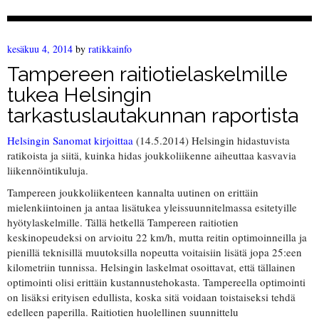
kesäkuu 4, 2014
by
ratikkainfo
Tampereen raitiotielaskelmille
tukea Helsingin
tarkastuslautakunnan raportista
Helsingin Sanomat kirjoittaa
(14.5.2014) Helsingin hidastuvista
ratikoista ja siitä, kuinka hidas joukkoliikenne aiheuttaa kasvavia
liikennöintikuluja.
Tampereen joukkoliikenteen kannalta uutinen on erittäin
mielenkiintoinen ja antaa lisätukea yleissuunnitelmassa esitetyille
hyötylaskelmille. Tällä hetkellä Tampereen raitiotien
keskinopeudeksi on arvioitu 22 km/h, mutta reitin optimoinneilla ja
pienillä teknisillä muutoksilla nopeutta voitaisiin lisätä jopa 25:een
kilometriin tunnissa. Helsingin laskelmat osoittavat, että tällainen
optimointi olisi erittäin kustannustehokasta. Tampereella optimointi
on lisäksi erityisen edullista, koska sitä voidaan toistaiseksi tehdä
edelleen paperilla. Raitiotien huolellinen suunnittelu