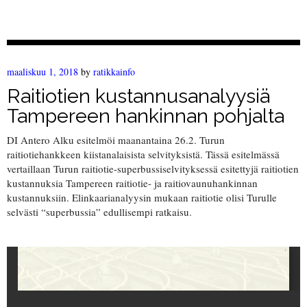
maaliskuu 1, 2018
by
ratikkainfo
Raitiotien kustannusanalyysiä
Tampereen hankinnan pohjalta
DI Antero Alku esitelmöi maanantaina 26.2. Turun
raitiotiehankkeen kiistanalaisista selvityksistä. Tässä esitelmässä
vertaillaan Turun raitiotie-
superbussiselvityksessä esitettyjä raitiotien
kustannuksia Tampereen raitiotie- ja raitiovaunuhankinnan
kustannuksiin. Elinkaarianalyysin mukaan raitiotie olisi Turulle
selvästi “superbussia” edullisempi ratkaisu.