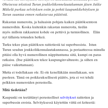
Oheisessa tekstissä Turun joukkoliikennelautakunnan jäsen Jakke
Mäkelä purkaa selvityksen osiin ja pohtii kaupunkikehityksen ja
Turun suuntaa ennen ratkaisevaa päätöstä.
Rakastan numeroita, ja haluaisin pohjata kaiken päätöksenteon
numeroihin. Koska kuitenkin rakastan numeroita, tiedän
myös milloin rakkauteni kohde on pettävä ja turmiollinen. Elän
nyt tällaista totuuden hetkeä.
Turku tekee pian päätöksen raitiotiestä tai superbussista. Istun
Turun seudun joukkoliikennalautakunnassa, ja periaatteessa minulla
pitäisi olla hyvä numerollinen näppituntuma siitä, kumpi on paras
ratkaisu. (Itse päätöksen tekee kaupunginvaltuusto, ja siihen en
pääse vaikuttamaan).
Mutta ei todellakaan ole. Ei ole kenelläkään muullakaan, sen
puoleen. Tämä on poikkeuksellisesti päätös, jota ei voi tehdä
pelkkien numeroiden perusteella.
Mitä tiedetään?
Kaupunki on teetättänyt perusteelliset
selvitykset
raitiotien ja
superbussin eroista. Selvityksessä käytettiin viittä eri kriteeriä: