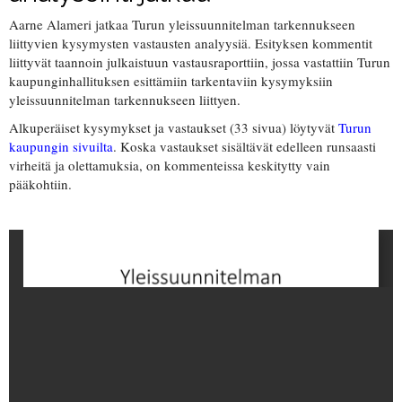
Aarne Alameri jatkaa Turun yleissuunnitelman tarkennukseen
liittyvien kysymysten vastausten analyysiä. Esityksen kommentit
liittyvät taannoin julkaistuun vastausraporttiin, jossa vastattiin Turun
kaupunginhallituksen esittämiin tarkentaviin kysymyksiin
yleissuunnitelman tarkennukseen liittyen.
Alkuperäiset kysymykset ja vastaukset (33 sivua) löytyvät
Turun
kaupungin sivuilta
. Koska vastaukset sisältävät edelleen runsaasti
virheitä ja olettamuksia, on kommenteissa keskitytty vain
pääkohtiin.