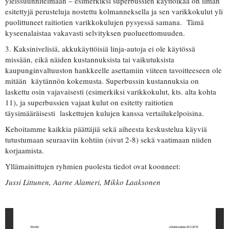
yleissuunnitelmaan – esimerkiksi superbussien käyttöikää on ilman
esitettyjä perusteluja nostettu kolmanneksella ja sen varikkokulut yli
puolittuneet raitiotien varikkokulujen pysyessä samana. Tämä
kyseenalaistaa vakavasti selvityksen puolueettomuuden.
3. Kaksinivelisiä, akkukäyttöisiä linja-autoja ei ole käytössä
missään, eikä näiden kustannuksista tai vaikutuksista
kaupunginvaltuuston hankkeelle asettamiin viiteen tavoitteeseen ole
mitään käytännön kokemusta. Superbussin kustannuksia on
laskettu osin vajavaisesti (esimerkiksi varikkokulut, kts. alta kohta
11), ja superbussien vajaat kulut on esitetty raitiotien
täysimääräisesti laskettujen kulujen kanssa vertailukelpoisina.
Kehoitamme kaikkia päättäjiä sekä aiheesta keskustelua käyviä
tutustumaan seuraaviin kohtiin (sivut 2-8) sekä vaatimaan niiden
korjaamista.
Yllämainittujen ryhmien puolesta tiedot ovat koonneet:
Jussi Littunen, Aarne Alameri, Mikko Laaksonen