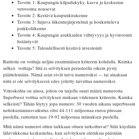
Tavoite 1: Kaupungin kilpailukyky, kasvu ja keskustan
vetovoima nousevat
Tavoite 2: Kestävä kaupunkirakenne
Tavoite 3: Sujuva liikennejärjestelmä ja houkutteleva
joukkoliikenne
Tavoite 4: Kaupungin asukkaiden viihtyvyys ja hyvinvointi
lisääntyvät
Tavoite 5: Taloudellisesti kestävä investointi
Raitiotie on voittaja neljän ensimmäisen kriteerin kohdalla. Kuinka
selkeä voittaja? Sitä ei selvityksen perusteella oikein pysty
päättelemään. Nämä asiat eivät taivu numeroiksi — tai ainakaan
niitä ei ole selvityksessä edes yritetty taivuttaa numeroiksi.
Viitoskohta on ainoa, johon on tarjolla suuri määrä numeroita.
Superbussi voittaa selvityksen mukaan viidennen kriteerin. Kuinka
selkeästi? Tähän löytyy jopa numero: 30 vuoden aikana superbussin
nettokustannusvaikutus olisi 44-111 miljoonaa euroa plussan
puolella, raitiotien taas 19-92 miljoonaa miinuksen puolella.
Mitä nämä numerot sitten tarkkaan ottaen tarkoittavat? Siitä käydään
lähiviikkoina keskustelua, kun selvityksen oletuksia päästään