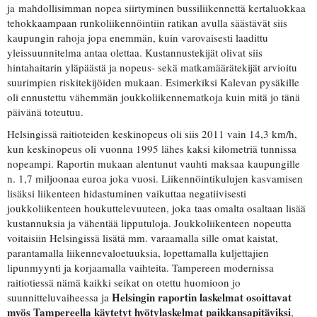
ja mahdollisimman nopea siirtyminen bussiliikennettä kertaluokkaa
tehokkaampaan runkoliikennöintiin ratikan avulla säästävät siis
kaupungin rahoja jopa enemmän, kuin varovaisesti laadittu
yleissuunnitelma antaa olettaa. Kustannustekijät olivat siis
hintahaitarin yläpäästä ja nopeus- sekä matkamäärätekijät arvioitu
suurimpien riskitekijöiden mukaan. Esimerkiksi Kalevan pysäkille
oli ennustettu vähemmän joukkoliikennematkoja kuin mitä jo tänä
päivänä toteutuu.
Helsingissä raitioteiden keskinopeus oli siis 2011 vain 14,3 km/h,
kun keskinopeus oli vuonna 1995 lähes kaksi kilometriä tunnissa
nopeampi. Raportin mukaan alentunut vauhti maksaa kaupungille
n. 1,7 miljoonaa euroa joka vuosi. Liikennöintikulujen kasvamisen
lisäksi liikenteen hidastuminen vaikuttaa negatiivisesti
joukkoliikenteen houkuttelevuuteen, joka taas omalta osaltaan lisää
kustannuksia ja vähentää lipputuloja. Joukkoliikenteen nopeutta
voitaisiin Helsingissä lisätä mm. varaamalla sille omat kaistat,
parantamalla liikennevaloetuuksia, lopettamalla kuljettajien
lipunmyynti ja korjaamalla vaihteita. Tampereen modernissa
raitiotiessä nämä kaikki seikat on otettu huomioon jo
Helsingin raportin laskelmat osoittavat
suunnitteluvaiheessa ja
myös Tampereella käytetyt hyötylaskelmat paikkansapitäviksi
,