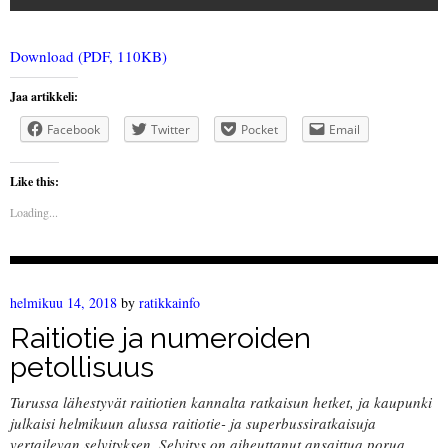
Download (PDF, 110KB)
Jaa artikkeli:
Facebook
Twitter
Pocket
Email
Like this:
Loading...
helmikuu 14, 2018
by
ratikkainfo
Raitiotie ja numeroiden
petollisuus
Turussa lähestyvät raitiotien kannalta ratkaisun hetket, ja kaupunki
julkaisi helmikuun alussa raitiotie- ja superbussiratkaisuja
vertailevan selvityksen. Selvitys on aiheuttanut ansaittua porua.