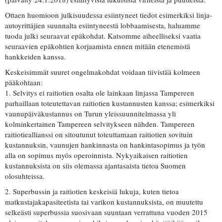
Ottaen huomioon julkisuudessa esiintyneet tiedot esimerkiksi linja-
autoyrittäjien suunnalta esiintyneestä lobbaamisesta, haluamme
tuoda julki seuraavat epäkohdat. Katsomme aiheelliseksi vaatia
seuraavien epäkohtien korjaamista ennen mitään etenemistä
hankkeiden kanssa.
Keskeisimmät suuret ongelmakohdat voidaan tiivistää kolmeen
pääkohtaan:
1. Selvitys ei raitiotien osalta ole lainkaan linjassa Tampereen
parhaillaan toteutettavan raitiotien kustannusten kanssa; esimerkiksi
vaunupäiväkustannus on Turun yleissuunnitelmassa yli
kolminkertainen Tampereen selvitykseen nähden. Tampereen
raitiotieallianssi on sitoutunut toteuttamaan raitiotien sovituin
kustannuksin, vaunujen hankinnasta on hankintasopimus ja työn
alla on sopimus myös operoinnista. Nykyaikaisen raitiotien
kustannuksista on siis olemassa ajantasaista tietoa Suomen
olosuhteissa.
2. Superbussin ja raitiotien keskeisiä lukuja, kuten tietoa
matkustajakapasiteetista tai varikon kustannuksista, on muutettu
selkeästi superbussia suosivaan suuntaan verrattuna vuoden 2015