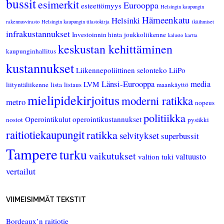
bussit
esimerkit
Eurooppa
esteettömyys
Helsingin kaupungin
Hämeenkatu
Helsinki
rakennusvirasto
Helsingin kaupungin tilastokirja
ikäihmiset
infrakustannukset
Investoinnin hinta
joukkoliikenne
kalusto
kartta
keskustan kehittäminen
kaupunginhallitus
kustannukset
Liikennepoliittinen selonteko
LiiPo
Länsi-Eurooppa
media
LVM
liityntäliikenne
lista
listaus
maankäyttö
mielipidekirjoitus
moderni ratikka
metro
nopeus
politiikka
Operointikulut
operointikustannukset
nostot
pysäkki
raitiotiekaupungit
ratikka
selvitykset
superbussit
Tampere
turku
vaikutukset
valtuusto
valtion tuki
vertailut
VIIMEISIMMÄT TEKSTIT
Bordeaux’n raitiotie