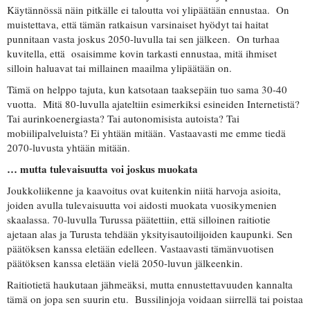
Käytännössä näin pitkälle ei taloutta voi ylipäätään ennustaa. On
muistettava, että tämän ratkaisun varsinaiset hyödyt tai haitat
punnitaan vasta joskus 2050-luvulla tai sen jälkeen. On turhaa
kuvitella, että osaisimme kovin tarkasti ennustaa, mitä ihmiset
silloin haluavat tai millainen maailma ylipäätään on.
Tämä on helppo tajuta, kun katsotaan taaksepäin tuo sama 30-40
vuotta. Mitä 80-luvulla ajateltiin esimerkiksi esineiden Internetistä?
Tai aurinkoenergiasta? Tai autonomisista autoista? Tai
mobiilipalveluista? Ei yhtään mitään. Vastaavasti me emme tiedä
2070-luvusta yhtään mitään.
… mutta tulevaisuutta voi joskus muokata
Joukkoliikenne ja kaavoitus ovat kuitenkin niitä harvoja asioita,
joiden avulla tulevaisuutta voi aidosti muokata vuosikymenien
skaalassa. 70-luvulla Turussa päätettiin, että silloinen raitiotie
ajetaan alas ja Turusta tehdään yksityisautoilijoiden kaupunki. Sen
päätöksen kanssa eletään edelleen. Vastaavasti tämänvuotisen
päätöksen kanssa eletään vielä 2050-luvun jälkeenkin.
Raitiotietä haukutaan jähmeäksi, mutta ennustettavuuden kannalta
tämä on jopa sen suurin etu. Bussilinjoja voidaan siirrellä tai poistaa