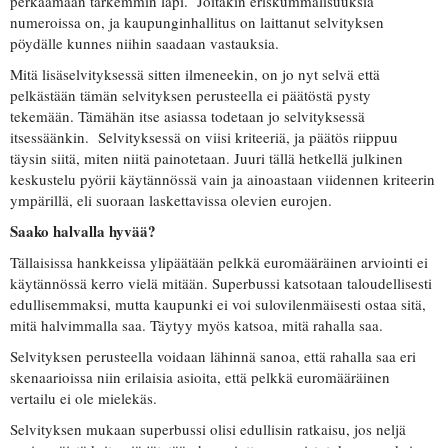
perkaamaan tarkemmin läpi. Joitakin eriskummalisuuksia
numeroissa on, ja kaupunginhallitus on laittanut selvityksen
pöydälle kunnes niihin saadaan vastauksia.
Mitä lisäselvityksessä sitten ilmeneekin, on jo nyt selvä että
pelkästään tämän selvityksen perusteella ei päätöstä pysty
tekemään. Tämähän itse asiassa todetaan jo selvityksessä
itsessäänkin. Selvityksessä on viisi kriteeriä, ja päätös riippuu
täysin siitä, miten niitä painotetaan. Juuri tällä hetkellä julkinen
keskustelu pyörii käytännössä vain ja ainoastaan viidennen kriteerin
ympärillä, eli suoraan laskettavissa olevien eurojen.
Saako halvalla hyvää?
Tällaisissa hankkeissa ylipäätään pelkkä euromääräinen arviointi ei
käytännössä kerro vielä mitään. Superbussi katsotaan taloudellisesti
edullisemmaksi, mutta kaupunki ei voi sulovilenmäisesti ostaa sitä,
mitä halvimmalla saa. Täytyy myös katsoa, mitä rahalla saa.
Selvityksen perusteella voidaan lähinnä sanoa, että rahalla saa eri
skenaarioissa niin erilaisia asioita, että pelkkä euromääräinen
vertailu ei ole mielekäs.
Selvityksen mukaan superbussi olisi edullisin ratkaisu, jos neljä