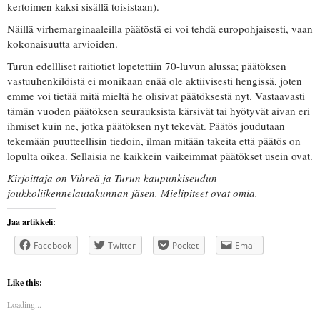
kertoimen kaksi sisällä toisistaan).
Näillä virhemarginaaleilla päätöstä ei voi tehdä europohjaisesti, vaan
kokonaisuutta arvioiden.
Turun edellliset raitiotiet lopetettiin 70-luvun alussa; päätöksen
vastuuhenkilöistä ei monikaan enää ole aktiivisesti hengissä, joten
emme voi tietää mitä mieltä he olisivat päätöksestä nyt. Vastaavasti
tämän vuoden päätöksen seurauksista kärsivät tai hyötyvät aivan eri
ihmiset kuin ne, jotka päätöksen nyt tekevät. Päätös joudutaan
tekemään puutteellisin tiedoin, ilman mitään takeita että päätös on
lopulta oikea. Sellaisia ne kaikkein vaikeimmat päätökset usein ovat.
Kirjoittaja on Vihreä ja Turun kaupunkiseudun
joukkoliikennelautakunnan jäsen. Mielipiteet ovat omia.
Jaa artikkeli:
Facebook
Twitter
Pocket
Email
Like this:
Loading...