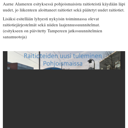
Aarne Alameren esityksessä pohjoismaisista raitioteistä käydään läpi
uudet, jo liikenteen aloittaneet raitiotiet sekä päätetyt uudet raitiotiet.
Lisäksi esitellään lyhyesti nykyisin toiminnassa olevat
raitiotiejärjestelmät sekä niiden laajennussuunnitelmat.
(esitykseen on päivitetty Tampereen jatkosuunnitelmien
sanamuotoja)