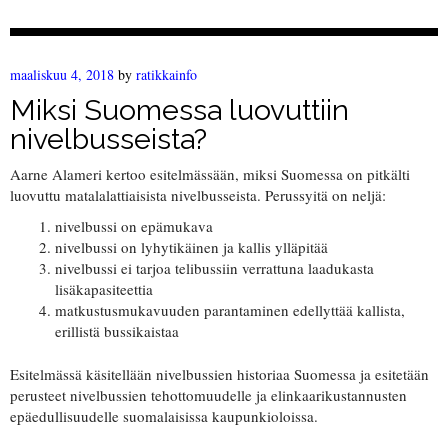
maaliskuu 4, 2018
by
ratikkainfo
Miksi Suomessa luovuttiin
nivelbusseista?
Aarne Alameri kertoo esitelmässään, miksi Suomessa on pitkälti
luovuttu matalalattiaisista nivelbusseista. Perussyitä on neljä:
nivelbussi on epämukava
nivelbussi on lyhytikäinen ja kallis ylläpitää
nivelbussi ei tarjoa telibussiin verrattuna laadukasta
lisäkapasiteettia
matkustusmukavuuden parantaminen edellyttää kallista,
erillistä bussikaistaa
Esitelmässä käsitellään nivelbussien historiaa Suomessa ja esitetään
perusteet nivelbussien tehottomuudelle ja elinkaarikustannusten
epäedullisuudelle suomalaisissa kaupunkioloissa.