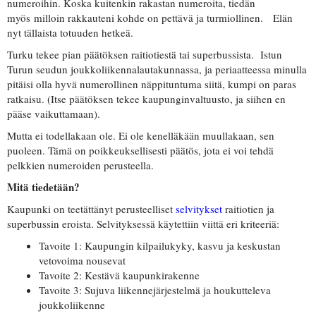
numeroihin. Koska kuitenkin rakastan numeroita, tiedän
myös milloin rakkauteni kohde on pettävä ja turmiollinen. Elän
nyt tällaista totuuden hetkeä.
Turku tekee pian päätöksen raitiotiestä tai superbussista. Istun
Turun seudun joukkoliikennalautakunnassa, ja periaatteessa minulla
pitäisi olla hyvä numerollinen näppituntuma siitä, kumpi on paras
ratkaisu. (Itse päätöksen tekee kaupunginvaltuusto, ja siihen en
pääse vaikuttamaan).
Mutta ei todellakaan ole. Ei ole kenelläkään muullakaan, sen
puoleen. Tämä on poikkeuksellisesti päätös, jota ei voi tehdä
pelkkien numeroiden perusteella.
Mitä tiedetään?
Kaupunki on teetättänyt perusteelliset
selvitykset
raitiotien ja
superbussin eroista. Selvityksessä käytettiin viittä eri kriteeriä:
Tavoite 1: Kaupungin kilpailukyky, kasvu ja keskustan
vetovoima nousevat
Tavoite 2: Kestävä kaupunkirakenne
Tavoite 3: Sujuva liikennejärjestelmä ja houkutteleva
joukkoliikenne