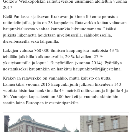
Gorzów Wielkopolskin raitiotieverkon uusiminen aloitettiin vuonna
2017.
Etelä-Puolassa sijaitsevan Krakovan julkinen liikenne perustuu
raitiotielinjoille, joita on 28 kappaletta. Rataverkko kattaa valtaosan
kaupunkialueesta vanhaa kaupunkia lukuunottamatta. Lisäksi
julkista liikennettä hoidetaan nivelbusseilla, sähköbusseilla,
dieselbusseilla sekä lähijunilla.
Lukujen valossa 760 000 ihmisen kaupungissa matkoista 43 %
tehdään julkisilla kulkuneuvoilla, 29 % kävellen, 27 %
yksityisautoilla ja loput 1 % pyöräillen (vuonna 2014). Pyöräilyn
nostatukseksi kaupunkiin on hankittu kaupunkipyöräjärjestelmä.
Krakovan rataverkko on vanhahko, mutta kalusto on uutta.
Esimerkiksi vuonna 2015 kaupunki juhli julkisen liikenteen 140
vuotista historiaa hankkimalla 43-metrisiä raitiovaunuja linjoille 4 ja
50. Vaunujen kapasiteetti on 300 henkeä ja vaunuhankintoihin
saatiin laina Euroopan investointipankilta.