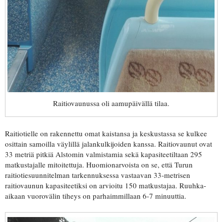
Raitiovaunussa oli aamupäivällä tilaa.
Raitiotielle on rakennettu omat kaistansa ja keskustassa se kulkee
osittain samoilla väylillä jalankulkijoiden kanssa. Raitiovaunut ovat
33 metriä pitkiä Alstomin valmistamia sekä kapasiteetiltaan 295
matkustajalle mitoitettuja. Huomionarvoista on se, että Turun
raitiotiesuunnitelman tarkennuksessa vastaavan 33-metrisen
raitiovaunun kapasiteetiksi on arvioitu 150 matkustajaa. Ruuhka-
aikaan vuorovälin tiheys on parhaimmillaan 6-7 minuuttia.