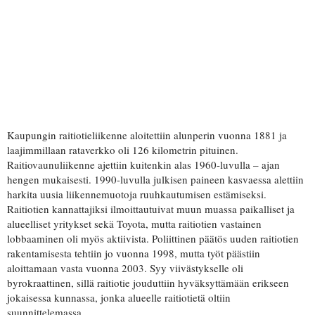
Kaupungin raitiotieliikenne aloitettiin alunperin vuonna 1881 ja
laajimmillaan rataverkko oli 126 kilometrin pituinen.
Raitiovaunuliikenne ajettiin kuitenkin alas 1960-luvulla – ajan
hengen mukaisesti. 1990-luvulla julkisen paineen kasvaessa alettiin
harkita uusia liikennemuotoja ruuhkautumisen estämiseksi.
Raitiotien kannattajiksi ilmoittautuivat muun muassa paikalliset ja
alueelliset yritykset sekä Toyota, mutta raitiotien vastainen
lobbaaminen oli myös aktiivista. Poliittinen päätös uuden raitiotien
rakentamisesta tehtiin jo vuonna 1998, mutta työt päästiin
aloittamaan vasta vuonna 2003. Syy viivästykselle oli
byrokraattinen, sillä raitiotie jouduttiin hyväksyttämään erikseen
jokaisessa kunnassa, jonka alueelle raitiotietä oltiin
suunnittelemassa.