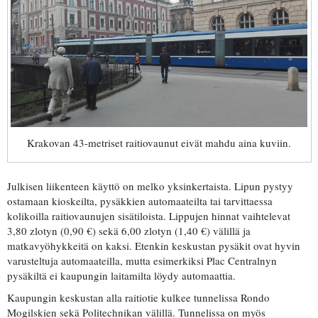
Krakovan 43-metriset raitiovaunut eivät mahdu aina kuviin.
Julkisen liikenteen käyttö on melko yksinkertaista. Lipun pystyy
ostamaan kioskeilta, pysäkkien automaateilta tai tarvittaessa
kolikoilla raitiovaunujen sisätiloista. Lippujen hinnat vaihtelevat
3,80 zlotyn (0,90 €) sekä 6,00 zlotyn (1,40 €) välillä ja
matkavyöhykkeitä on kaksi. Etenkin keskustan pysäkit ovat hyvin
varusteltuja automaateilla, mutta esimerkiksi Plac Centralnyn
pysäkiltä ei kaupungin laitamilta löydy automaattia.
Kaupungin keskustan alla raitiotie kulkee tunnelissa Rondo
Mogilskien sekä Politechnikan välillä. Tunnelissa on myös