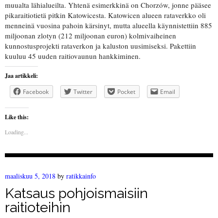
muualta lähialueilta. Yhtenä esimerkkinä on Chorzów, jonne pääsee
pikaraitiotietä pitkin Katowicesta. Katowicen alueen rataverkko oli
menneinä vuosina pahoin kärsinyt, mutta alueella käynnistettiin 885
miljoonan zlotyn (212 miljoonan euron) kolmivaiheinen
kunnostusprojekti rataverkon ja kaluston uusimiseksi. Pakettiin
kuuluu 45 uuden raitiovaunun hankkiminen.
Jaa artikkeli:
Facebook
Twitter
Pocket
Email
Like this:
Loading...
maaliskuu 5, 2018
by
ratikkainfo
Katsaus pohjoismaisiin
raitioteihin