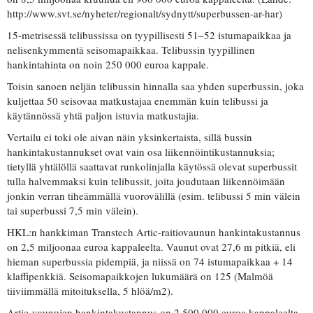
http://www.svt.se/nyheter/regionalt/sydnytt/superbussen-ar-har)
15-metrisessä telibussissa on tyypillisesti 51–52 istumapaikkaa ja
nelisenkymmentä seisomapaikkaa. Telibussin tyypillinen
hankintahinta on noin 250 000 euroa kappale.
Toisin sanoen neljän telibussin hinnalla saa yhden superbussin, joka
kuljettaa 50 seisovaa matkustajaa enemmän kuin telibussi ja
käytännössä yhtä paljon istuvia matkustajia.
Vertailu ei toki ole aivan näin yksinkertaista, sillä bussin
hankintakustannukset ovat vain osa liikennöintikustannuksia;
tietyllä yhtälöllä saattavat runkolinjalla käytössä olevat superbussit
tulla halvemmaksi kuin telibussit, joita joudutaan liikennöimään
jonkin verran tiheämmällä vuorovälillä (esim. telibussi 5 min välein
tai superbussi 7,5 min välein).
HKL:n hankkiman Transtech Artic-raitiovaunun hankintakustannus
on 2,5 miljoonaa euroa kappaleelta. Vaunut ovat 27,6 m pitkiä, eli
hieman superbussia pidempiä, ja niissä on 74 istumapaikkaa + 14
klaffipenkkiä. Seisomapaikkojen lukumäärä on 125 (Malmöä
tiiviimmällä mitoituksella, 5 hlöä/m2).
Artic-vaunujen hankintakustannus on 2 500 000 euroa kappaleelta,