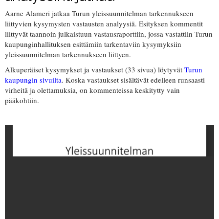
Aarne Alameri jatkaa Turun yleissuunnitelman tarkennukseen
liittyvien kysymysten vastausten analyysiä. Esityksen kommentit
liittyvät taannoin julkaistuun vastausraporttiin, jossa vastattiin Turun
kaupunginhallituksen esittämiin tarkentaviin kysymyksiin
yleissuunnitelman tarkennukseen liittyen.
Alkuperäiset kysymykset ja vastaukset (33 sivua) löytyvät
Turun
kaupungin sivuilta
. Koska vastaukset sisältävät edelleen runsaasti
virheitä ja olettamuksia, on kommenteissa keskitytty vain
pääkohtiin.