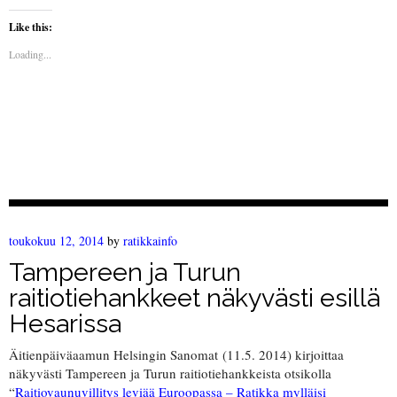
Like this:
Loading...
toukokuu 12, 2014
by
ratikkainfo
Tampereen ja Turun
raitiotiehankkeet näkyvästi esillä
Hesarissa
Äitienpäiväaamun Helsingin Sanomat (11.5. 2014) kirjoittaa
näkyvästi Tampereen ja Turun raitiotiehankkeista otsikolla
“
Raitiovaunuvillitys leviää Euroopassa – Ratikka mylläisi