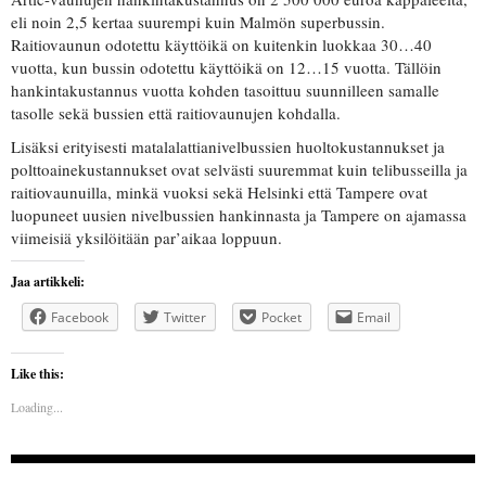
eli noin 2,5 kertaa suurempi kuin Malmön superbussin.
Raitiovaunun odotettu käyttöikä on kuitenkin luokkaa 30…40
vuotta, kun bussin odotettu käyttöikä on 12…15 vuotta. Tällöin
hankintakustannus vuotta kohden tasoittuu suunnilleen samalle
tasolle sekä bussien että raitiovaunujen kohdalla.
Lisäksi erityisesti matalalattianivelbussien huoltokustannukset ja
polttoainekustannukset ovat selvästi suuremmat kuin telibusseilla ja
raitiovaunuilla, minkä vuoksi sekä Helsinki että Tampere ovat
luopuneet uusien nivelbussien hankinnasta ja Tampere on ajamassa
viimeisiä yksilöitään par’aikaa loppuun.
Jaa artikkeli:
Facebook
Twitter
Pocket
Email
Like this:
Loading...