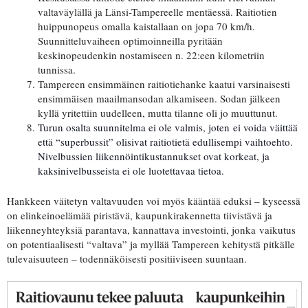
valtaväylällä ja Länsi-Tampereelle mentäessä. Raitiotien
huippunopeus omalla kaistallaan on jopa 70 km/h.
Suunnitteluvaiheen optimoinneilla pyritään
keskinopeudenkin nostamiseen n. 22:een kilometriin
tunnissa.
Tampereen ensimmäinen raitiotiehanke kaatui varsinaisesti
ensimmäisen maailmansodan alkamiseen. Sodan jälkeen
kyllä yritettiin uudelleen, mutta tilanne oli jo muuttunut.
Turun osalta suunnitelma ei ole valmis, joten
ei voida väittää
että “superbussit” olisivat raitiotietä edullisempi vaihtoehto.
Nivelbussien liikennöintikustannukset ovat korkeat, ja
kaksinivelbusseista ei ole luotettavaa tietoa.
Hankkeen väitetyn valtavuuden voi myös kääntää eduksi – kyseessä
on elinkeinoelämää piristävä, kaupunkirakennetta tiivistävä ja
liikenneyhteyksiä parantava, kannattava investointi, jonka vaikutus
on potentiaalisesti “valtava” ja myllää Tampereen kehitystä pitkälle
tulevaisuuteen – todennäköisesti positiiviseen suuntaan.