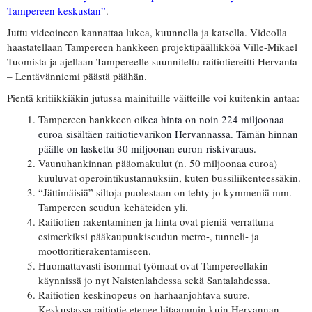
Tampereen keskustan”
.
Juttu videoineen kannattaa lukea, kuunnella ja katsella. Videolla
haastatellaan Tampereen hankkeen projektipäällikköä Ville-Mikael
Tuomista ja ajellaan Tampereelle suunniteltu raitiotiereitti Hervanta
– Lentävänniemi päästä päähän.
Pientä kritiikkiäkin jutussa mainituille väitteille voi kuitenkin antaa:
Tampereen hankkeen o
ikea hinta on noin 224 miljoonaa
euroa sisältäen raitiotievarikon Hervannassa. Tämän hinnan
päälle on laskettu 30 miljoonan euron riskivaraus.
Vaunuhankinnan pääomakulut (n. 50 miljoonaa euroa)
kuuluvat operointikustannuksiin, kuten bussiliikenteessäkin.
“Jättimäisiä” siltoja puolestaan on tehty jo kymmeniä mm.
Tampereen seudun kehäteiden yli.
Raitiotien rakentaminen ja hinta ovat pieniä verrattuna
esimerkiksi pääkaupunkiseudun metro-, tunneli- ja
moottoritierakentamiseen.
Huomattavasti isommat työmaat ovat Tampereellakin
käynnissä jo nyt Naistenlahdessa sekä Santalahdessa.
Raitiotien keskinopeus on harhaanjohtava suure.
Keskustassa raitiotie etenee hitaammin kuin Hervannan