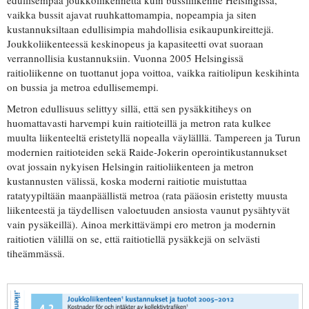
edullisempaa joukkoliikennettä kuin bussiliikenne Helsingissä,
vaikka bussit ajavat ruuhkattomampia, nopeampia ja siten
kustannuksiltaan edullisimpia mahdollisia esikaupunkireittejä.
Joukkoliikenteessä keskinopeus ja kapasiteetti ovat suoraan
verrannollisia kustannuksiin. Vuonna 2005 Helsingissä
raitioliikenne on tuottanut jopa voittoa, vaikka raitiolipun keskihinta
on bussia ja metroa edullisemempi.
Metron edullisuus selittyy sillä, että sen pysäkkitiheys on
huomattavasti harvempi kuin raitioteillä ja metron rata kulkee
muulta liikenteeltä eristetyllä nopealla väylälllä. Tampereen ja Turun
modernien raitioteiden sekä Raide-Jokerin operointikustannukset
ovat jossain nykyisen Helsingin raitioliikenteen ja metron
kustannusten välissä, koska moderni raitiotie muistuttaa
ratatyypiltään maanpäällistä metroa (rata pääosin eristetty muusta
liikenteestä ja täydellisen valoetuuden ansiosta vaunut pysähtyvät
vain pysäkeillä). Ainoa merkittävämpi ero metron ja modernin
raitiotien välillä on se, että raitiotiellä pysäkkejä on selvästi
tiheämmässä.