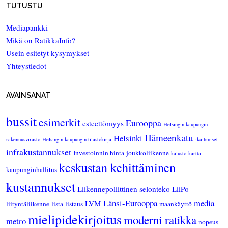
TUTUSTU
Mediapankki
Mikä on RatikkaInfo?
Usein esitetyt kysymykset
Yhteystiedot
AVAINSANAT
bussit
esimerkit
Eurooppa
esteettömyys
Helsingin kaupungin
Hämeenkatu
Helsinki
rakennusvirasto
Helsingin kaupungin tilastokirja
ikäihmiset
infrakustannukset
Investoinnin hinta
joukkoliikenne
kalusto
kartta
keskustan kehittäminen
kaupunginhallitus
kustannukset
Liikennepoliittinen selonteko
LiiPo
Länsi-Eurooppa
media
LVM
liityntäliikenne
lista
listaus
maankäyttö
mielipidekirjoitus
moderni ratikka
metro
nopeus