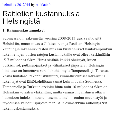
helmikuu 26, 2014
by
ratikkainfo
Raitiotien kustannuksia
Helsingistä
1. Rakennuskustannukset
Suomessa on rakennettu vuosina 2008-2013 uusia raitioteitä
Helsinkiin, muun muassa Jätkäsaareen ja Pasilaan. Helsingin
kaupungin rakennusviraston mukaan kustannukset kantakaupunkiin
rakennettujen uusien ratojen kustannuksille ovat olleet keskimäärin
5-7 miljoonaa €/km. Hinta sisältää kaikki oheistyöt, kuten
putkisiirrot, putkisuojaukset ja väliaikaiset järjestelyt. Helsingin
hintataso on luotettava vertailukohta myös Tampereella ja Turussa,
koska hintataso, rakennuskulttuuri, kunnallistekniset ratkaisut ja
rakentajat ovat lähtökohdiltaan samat kuin muualla Suomessa.
Tampereelle ja Turkuun arvioitu hinta noin 10 miljoonaa €/km on
Helsinkiin verraten yläkanttiin, mutta varmasti realistinen ottaen
huomioon indeksin nousun, asematunnelin seudun muutostyöt ja
täydellisen valoetuusjärjestelmän. Alla esimerkkinä raitiolinja 9:n
rakennuskustannuksia.