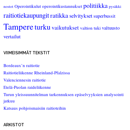
politiikka
Operointikulut
operointikustannukset
nostot
pysäkki
raitiotiekaupungit
ratikka
selvitykset
superbussit
Tampere
turku
vaikutukset
valtuusto
valtion tuki
vertailut
VIIMEISIMMÄT TEKSTIT
Bordeaux’n raitiotie
Raitiotieliikenne Rheinland-Pfalzissa
Valenciennesin raitiotie
Etelä-Puolan raideliikenne
Turun yleissuunnitelman tarkennuksen epäselvyyksien analysointi
jatkuu
Katsaus pohjoismaisiin raitioteihin
ARKISTOT