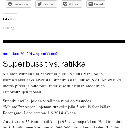
Facebook
Twitter
Pocket
Email
Like this:
Loading...
maaliskuu 20, 2014
by
ratikkainfo
Superbussit vs. ratikka
Malmön kaupunkiin hankittiin juuri 15 uutta VanHoolin
valmistamaa kaksinivelistä “superbussia”, uutisoi SVT. Ne ovat 24
metriä pitkiä ja muotoiltu futuristisesti hieman modernien
raitiovaunujen tapaan.
Superbusseilla, joiden virallinen nimi on vastedes
“MalmöExpressen” ajetaan runkolinjalla 5 reitillä Stenkällan–
Rosengård–Länsisatama 1.6.2014 alkaen.
Autoissa on 55 istumapaikkaa ja 95 seisomapaikkaa. Hankintahinta
on 8,5 miljoonaa kruunua eli 966 000 euroa kappaleelta. (Lähde: