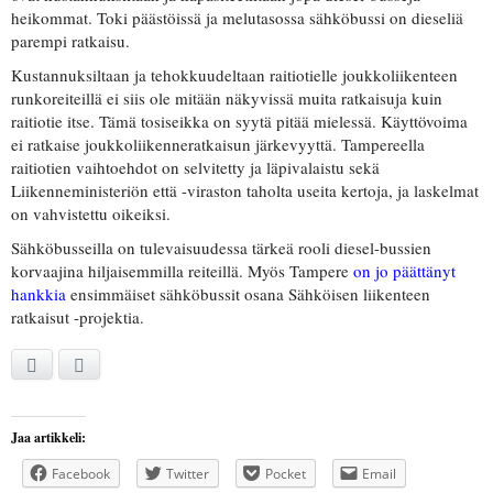
heikommat. Toki päästöissä ja melutasossa sähköbussi on dieseliä
parempi ratkaisu.
Kustannuksiltaan ja tehokkuudeltaan raitiotielle joukkoliikenteen
runkoreiteillä ei siis ole mitään näkyvissä muita ratkaisuja kuin
raitiotie itse. Tämä tosiseikka on syytä pitää mielessä. Käyttövoima
ei ratkaise joukkoliikenneratkaisun järkevyyttä. Tampereella
raitiotien vaihtoehdot on selvitetty ja läpivalaistu sekä
Liikenneministeriön että -viraston taholta useita kertoja, ja laskelmat
on vahvistettu oikeiksi.
Sähköbusseilla on tulevaisuudessa tärkeä rooli diesel-bussien
korvaajina hiljaisemmilla reiteillä. Myös Tampere
on jo päättänyt
hankkia
ensimmäiset sähköbussit osana Sähköisen liikenteen
ratkaisut -projektia.
Facebook
Twitter
Jaa artikkeli:
Facebook
Twitter
Pocket
Email