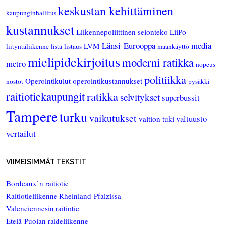
keskustan kehittäminen
kaupunginhallitus
kustannukset
Liikennepoliittinen selonteko
LiiPo
Länsi-Eurooppa
media
LVM
liityntäliikenne
lista
listaus
maankäyttö
mielipidekirjoitus
moderni ratikka
metro
nopeus
politiikka
Operointikulut
operointikustannukset
nostot
pysäkki
raitiotiekaupungit
ratikka
selvitykset
superbussit
Tampere
turku
vaikutukset
valtuusto
valtion tuki
vertailut
VIIMEISIMMÄT TEKSTIT
Bordeaux’n raitiotie
Raitiotieliikenne Rheinland-Pfalzissa
Valenciennesin raitiotie
Etelä-Puolan raideliikenne