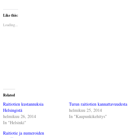
Like this:
Loading...
Related
Raitiotien kustannuksia
Turun raitiotien kannattavuudesta
Helsingistä
helmikuu 25, 2014
helmikuu 26, 2014
In "Kaupunkikehitys"
In "Helsinki"
Raitiotie ja numeroiden