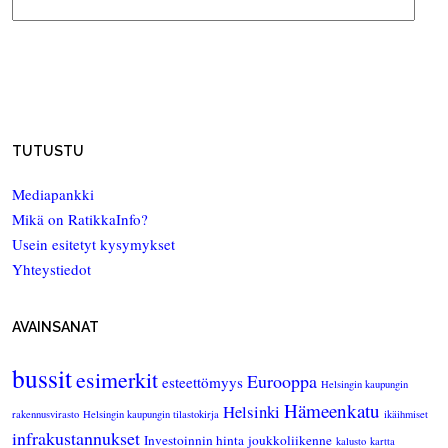
TUTUSTU
Mediapankki
Mikä on RatikkaInfo?
Usein esitetyt kysymykset
Yhteystiedot
AVAINSANAT
bussit
esimerkit
Eurooppa
esteettömyys
Helsingin kaupungin
Hämeenkatu
Helsinki
rakennusvirasto
Helsingin kaupungin tilastokirja
ikäihmiset
infrakustannukset
Investoinnin hinta
joukkoliikenne
kalusto
kartta