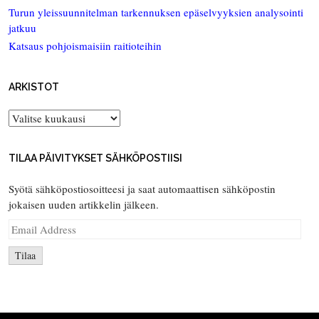
Turun yleissuunnitelman tarkennuksen epäselvyyksien analysointi
jatkuu
Katsaus pohjoismaisiin raitioteihin
ARKISTOT
Arkistot
TILAA PÄIVITYKSET SÄHKÖPOSTIISI
Syötä sähköpostiosoitteesi ja saat automaattisen sähköpostin
jokaisen uuden artikkelin jälkeen.
Email
Address
Tilaa