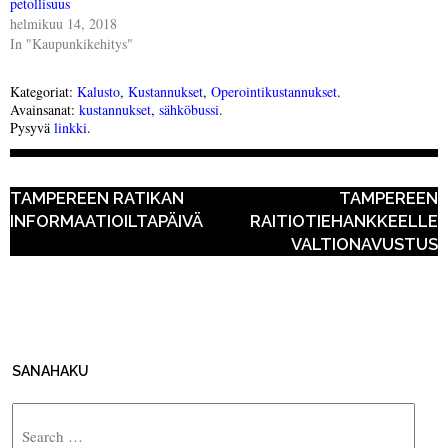
petollisuus
helmikuu 14, 2018
In "Kaupunkikehitys"
Kategoriat:
Kalusto
,
Kustannukset
,
Operointikustannukset
.
Avainsanat:
kustannukset
,
sähköbussi
.
Pysyvä
linkki
.
POST NAVIGATION
TAMPEREEN RATIKAN
TAMPEREEN
INFORMAATIOILTAPÄIVÄ
RAITIOTIEHANKKEELLE
VALTIONAVUSTUS
SANAHAKU
Search