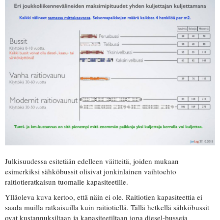
Julkisuudessa esitetään edelleen väitteitä, joiden mukaan
esimerkiksi sähköbussit olisivat jonkinlainen vaihtoehto
raitiotieratkaisun tuomalle kapasiteetille.
Ylläoleva kuva kertoo, että näin ei ole. Raitiotien kapasiteettia ei
saada muilla ratkaisuilla kuin raitiotiellä. Tällä hetkellä sähköbussit
ovat kustannuksiltaan ja kapasiteetiltaan jopa diesel-busseja