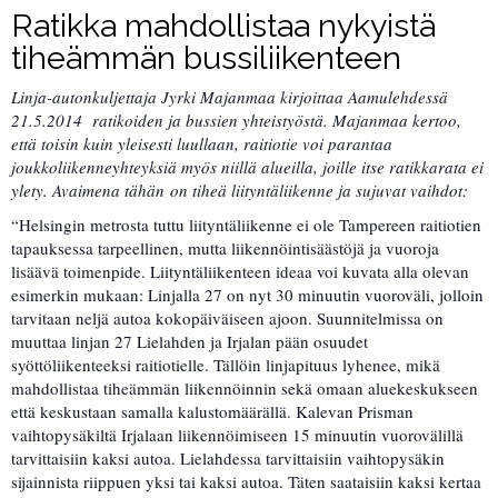
Ratikka mahdollistaa nykyistä
tiheämmän bussiliikenteen
Linja-autonkuljettaja Jyrki Majanmaa kirjoittaa Aamulehdessä
21.5.2014 ratikoiden ja bussien yhteistyöstä. Majanmaa kertoo,
että toisin kuin yleisesti luullaan, raitiotie voi parantaa
joukkoliikenneyhteyksiä myös niillä alueilla, joille itse ratikkarata ei
ylety. Avaimena tähän on tiheä liityntäliikenne ja sujuvat vaihdot:
“Helsingin metrosta tuttu liityntäliikenne ei ole Tampereen raitiotien
tapauksessa tarpeellinen, mutta liikennöintisäästöjä ja vuoroja
lisäävä toimenpide. Liityntäliikenteen ideaa voi kuvata alla olevan
esimerkin mukaan: Linjalla 27 on nyt 30 minuutin vuoroväli, jolloin
tarvitaan neljä autoa kokopäiväiseen ajoon. Suunnitelmissa on
muuttaa linjan 27 Lielahden ja Irjalan pään osuudet
syöttöliikenteeksi raitiotielle. Tällöin linjapituus lyhenee, mikä
mahdollistaa tiheämmän liikennöinnin sekä omaan aluekeskukseen
että keskustaan samalla kalustomäärällä. Kalevan Prisman
vaihtopysäkiltä Irjalaan liikennöimiseen 15 minuutin vuorovälillä
tarvittaisiin kaksi autoa. Lielahdessa tarvittaisiin vaihtopysäkin
sijainnista riippuen yksi tai kaksi autoa. Täten saataisiin kaksi kertaa