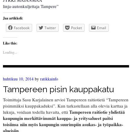
JYRKI MAJANMAA
linja-autonkuljettaja Tampere”
Jaa artikkeli:
Facebook
Twitter
Pocket
Email
Like this:
Loading...
huhtikuu 10, 2014
by
ratikkainfo
Tampereen pisin kauppakatu
Toimittaja Sasu Karjalainen arvioi Tampereen raitiotietä “Tampereen
pisimmäksi kauppakaduksi”. Kun tarkastellaan alla olevia karttaa ja
Tampereen raitiotie yhdistää
lukuja, voidaan todella havaita, että
kaupungin merkittävimmät kauppa- ja yritysalueet paitsi
toisiinsa niin myös kaupungin suurimpiin asukas- ja työpaikka-
alueisiin
.