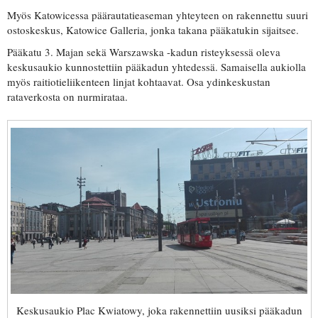
Myös Katowicessa päärautatieaseman yhteyteen on rakennettu suuri
ostoskeskus, Katowice Galleria, jonka takana pääkatukin sijaitsee.
Pääkatu 3. Majan sekä Warszawska -kadun risteyksessä oleva
keskusaukio kunnostettiin pääkadun yhtedessä. Samaisella aukiolla
myös raitiotieliikenteen linjat kohtaavat. Osa ydinkeskustan
rataverkosta on nurmirataa.
Keskusaukio Plac Kwiatowy, joka rakennettiin uusiksi pääkadun