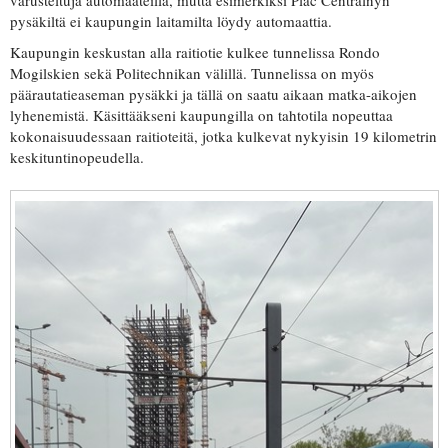
pysäkiltä ei kaupungin laitamilta löydy automaattia.
Kaupungin keskustan alla raitiotie kulkee tunnelissa Rondo
Mogilskien sekä Politechnikan välillä. Tunnelissa on myös
päärautatieaseman pysäkki ja tällä on saatu aikaan matka-aikojen
lyhenemistä. Käsittääkseni kaupungilla on tahtotila nopeuttaa
kokonaisuudessaan raitioteitä, jotka kulkevat nykyisin 19 kilometrin
keskituntinopeudella.