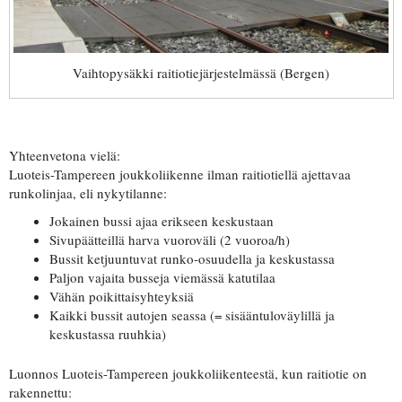
Vaihtopysäkki raitiotiejärjestelmässä (Bergen)
Yhteenvetona vielä:
Luoteis-Tampereen joukkoliikenne ilman raitiotiellä ajettavaa
runkolinjaa, eli nykytilanne:
Jokainen bussi ajaa erikseen keskustaan
Sivupäätteillä harva vuoroväli (2 vuoroa/h)
Bussit ketjuuntuvat runko-osuudella ja keskustassa
Paljon vajaita busseja viemässä katutilaa
Vähän poikittaisyhteyksiä
Kaikki bussit autojen seassa (= sisääntuloväylillä ja
keskustassa ruuhkia)
Luonnos Luoteis-Tampereen joukkoliikenteestä, kun raitiotie on
rakennettu: