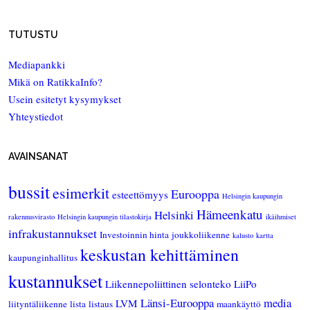
TUTUSTU
Mediapankki
Mikä on RatikkaInfo?
Usein esitetyt kysymykset
Yhteystiedot
AVAINSANAT
bussit
esimerkit
Eurooppa
esteettömyys
Helsingin kaupungin
Hämeenkatu
Helsinki
rakennusvirasto
Helsingin kaupungin tilastokirja
ikäihmiset
infrakustannukset
Investoinnin hinta
joukkoliikenne
kalusto
kartta
keskustan kehittäminen
kaupunginhallitus
kustannukset
Liikennepoliittinen selonteko
LiiPo
Länsi-Eurooppa
media
LVM
liityntäliikenne
lista
listaus
maankäyttö