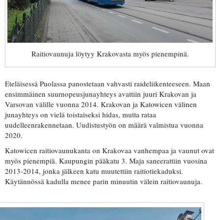
Raitiovaunuja löytyy Krakovasta myös pienempinä.
Eteläisessä Puolassa panostetaan vahvasti raideliikenteeseen. Maan
ensimmäinen suurnopeusjunayhteys avattiin juuri Krakovan ja
Varsovan välille vuonna 2014. Krakovan ja Katowicen välinen
junayhteys on vielä toistaiseksi hidas, mutta rataa
uudelleenrakennetaan. Uudistustyön on määrä valmistua vuonna
2020.
Katowicen raitiovaunukanta on Krakovaa vanhempaa ja vaunut ovat
myös pienempiä. Kaupungin pääkatu 3. Maja saneerattiin vuosina
2013-2014, jonka jälkeen katu muutettiin raitiotiekaduksi.
Käytännössä kadulla menee parin minuutin välein raitiovaunuja.