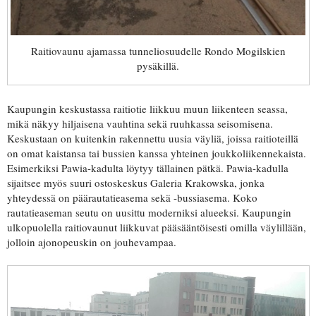
Raitiovaunu ajamassa tunneliosuudelle Rondo Mogilskien
pysäkillä.
Kaupungin keskustassa raitiotie liikkuu muun liikenteen seassa,
mikä näkyy hiljaisena vauhtina sekä ruuhkassa seisomisena.
Keskustaan on kuitenkin rakennettu uusia väyliä, joissa raitioteillä
on omat kaistansa tai bussien kanssa yhteinen joukkoliikennekaista.
Esimerkiksi Pawia-kadulta löytyy tällainen pätkä. Pawia-kadulla
sijaitsee myös suuri ostoskeskus Galeria Krakowska, jonka
yhteydessä on päärautatieasema sekä -bussiasema. Koko
rautatieaseman seutu on uusittu moderniksi alueeksi. Kaupungin
ulkopuolella raitiovaunut liikkuvat pääsääntöisesti omilla väylillään,
jolloin ajonopeuskin on jouhevampaa.