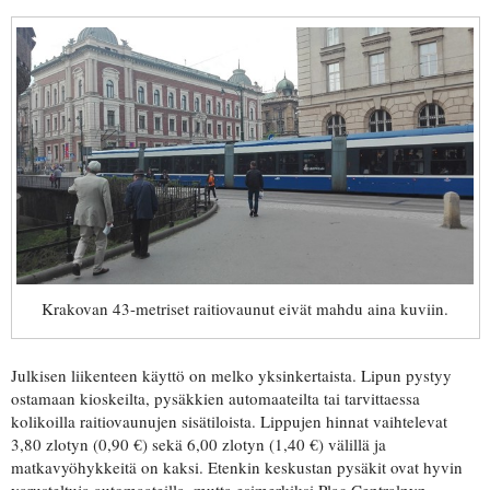
Krakovan 43-metriset raitiovaunut eivät mahdu aina kuviin.
Julkisen liikenteen käyttö on melko yksinkertaista. Lipun pystyy
ostamaan kioskeilta, pysäkkien automaateilta tai tarvittaessa
kolikoilla raitiovaunujen sisätiloista. Lippujen hinnat vaihtelevat
3,80 zlotyn (0,90 €) sekä 6,00 zlotyn (1,40 €) välillä ja
matkavyöhykkeitä on kaksi. Etenkin keskustan pysäkit ovat hyvin
varusteltuja automaateilla, mutta esimerkiksi Plac Centralnyn