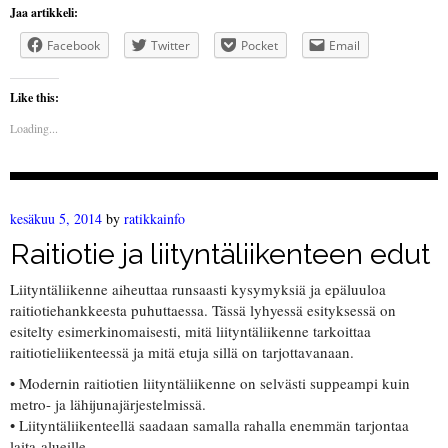
Jaa artikkeli:
Facebook
Twitter
Pocket
Email
Like this:
Loading...
kesäkuu 5, 2014
by
ratikkainfo
Raitiotie ja liityntäliikenteen edut
Liityntäliikenne aiheuttaa runsaasti kysymyksiä ja epäluuloa
raitiotiehankkeesta puhuttaessa. Tässä lyhyessä esityksessä on
esitelty esimerkinomaisesti, mitä liityntäliikenne tarkoittaa
raitiotieliikenteessä ja mitä etuja sillä on tarjottavanaan.
• Modernin raitiotien liityntäliikenne on selvästi suppeampi kuin
metro- ja lähijunajärjestelmissä.
• Liityntäliikenteellä saadaan samalla rahalla enemmän tarjontaa
laita-alueille.