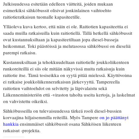
Julkisuudessa esitetään edelleen väitteitä, joiden mukaan
esimerkiksi sähköbussit olisivat jonkinlainen vaihtoehto
raitiotieratkaisun tuomalle kapasiteetille.
Ylläoleva kuva kertoo, että näin ei ole. Raitiotien kapasiteettia ei
saada muilla ratkaisuilla kuin raitiotiellä. Tällä hetkellä sähköbussit
ovat kustannuksiltaan ja kapasiteetiltaan jopa diesel-busseja
heikommat. Toki päästöissä ja melutasossa sähköbussi on dieseliä
parempi ratkaisu.
Kustannuksiltaan ja tehokkuudeltaan raitiotielle joukkoliikenteen
runkoreiteillä ei siis ole mitään näkyvissä muita ratkaisuja kuin
raitiotie itse. Tämä tosiseikka on syytä pitää mielessä. Käyttövoima
ei ratkaise joukkoliikenneratkaisun järkevyyttä. Tampereella
raitiotien vaihtoehdot on selvitetty ja läpivalaistu sekä
Liikenneministeriön että -viraston taholta useita kertoja, ja laskelmat
on vahvistettu oikeiksi.
Sähköbusseilla on tulevaisuudessa tärkeä rooli diesel-bussien
korvaajina hiljaisemmilla reiteillä. Myös Tampere
on jo päättänyt
hankkia
ensimmäiset sähköbussit osana Sähköisen liikenteen
ratkaisut -projektia.