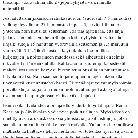
tiheämpi vuoroväli linjalle 27 jopa nykyistä vähemmällä
automäärällä.
Jos haluttaisiin jokaiseen ratikkavuoroon (vuoroväli 7,5 minuuttia)
vaihtoyhteys linjan 27 kummastakin päästä, tarvittaisiin autoja
yhteensä noin kuusi tai seitsemän. Jos taas ajatellaan, että linja
jatkaisi samanlaisena heilurilinjana kuin nykyisin, tarvittaisiin
linjalle autoja 15 minuutin vuorovälillä seitsemän ja 7,5 minuutin
vuorovälillä 14. Tämä nostaisi käyttökuluja luonnollisesti
kuljettajien ja polttoaineen muodossa sekä aiheuttaisi ongelmia
tukkoisella Hämeenkadulla. Raitiovaunun suurempi kapasiteetti
mahdollistaa usean kevyesti kuormitetun bussilinjan muuttamisen
liityntälinjaksi. Näin saadaan hiljaisempien linjojen liikennettä
tihennettyä kustannustehokkaasti. Liityntälinjat voivat myös toimia
poikittaislinjoina, jolloin niiden rooli muuttuu pelkästä syöttölinjasta
useamman kaupunginosan yhdistäväksi linjaksi.
Esimerkiksi Lielahdessa on ajateltu yhdestä liityntälinjasta Ranta-
Kaarilan ja Siivikkalan yhdistävää poikittaislinjaa. Myös idässä on
mietitty uusia asustuskeskuksia yhdistäviä poikittaislinjoja, jotka
samalla toimivat liityntäliikenteenä ratikalle. Vaihto on luonnollisesti
matkustajaa haittaava tekijä, mutta sen voi toteuttaa hyvin sujuvasti.
Raitiotiesuunnitelmissa on huomioitu laiturin ylitse tapahtuvat