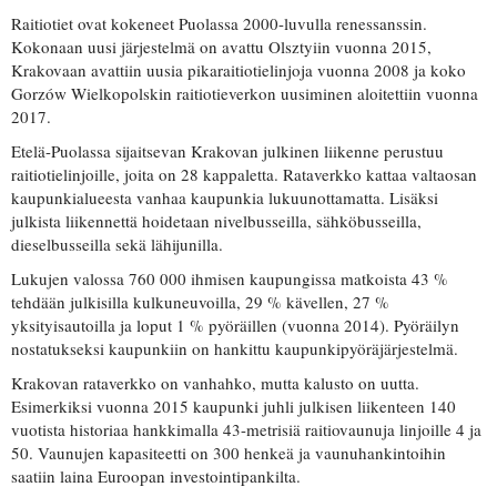
Raitiotiet ovat kokeneet Puolassa 2000-luvulla renessanssin.
Kokonaan uusi järjestelmä on avattu Olsztyiin vuonna 2015,
Krakovaan avattiin uusia pikaraitiotielinjoja vuonna 2008 ja koko
Gorzów Wielkopolskin raitiotieverkon uusiminen aloitettiin vuonna
2017.
Etelä-Puolassa sijaitsevan Krakovan julkinen liikenne perustuu
raitiotielinjoille, joita on 28 kappaletta. Rataverkko kattaa valtaosan
kaupunkialueesta vanhaa kaupunkia lukuunottamatta. Lisäksi
julkista liikennettä hoidetaan nivelbusseilla, sähköbusseilla,
dieselbusseilla sekä lähijunilla.
Lukujen valossa 760 000 ihmisen kaupungissa matkoista 43 %
tehdään julkisilla kulkuneuvoilla, 29 % kävellen, 27 %
yksityisautoilla ja loput 1 % pyöräillen (vuonna 2014). Pyöräilyn
nostatukseksi kaupunkiin on hankittu kaupunkipyöräjärjestelmä.
Krakovan rataverkko on vanhahko, mutta kalusto on uutta.
Esimerkiksi vuonna 2015 kaupunki juhli julkisen liikenteen 140
vuotista historiaa hankkimalla 43-metrisiä raitiovaunuja linjoille 4 ja
50. Vaunujen kapasiteetti on 300 henkeä ja vaunuhankintoihin
saatiin laina Euroopan investointipankilta.