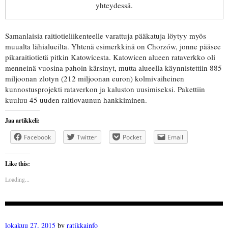
yhteydessä.
Samanlaisia raitiotieliikenteelle varattuja pääkatuja löytyy myös
muualta lähialueilta. Yhtenä esimerkkinä on Chorzów, jonne pääsee
pikaraitiotietä pitkin Katowicesta. Katowicen alueen rataverkko oli
menneinä vuosina pahoin kärsinyt, mutta alueella käynnistettiin 885
miljoonan zlotyn (212 miljoonan euron) kolmivaiheinen
kunnostusprojekti rataverkon ja kaluston uusimiseksi. Pakettiin
kuuluu 45 uuden raitiovaunun hankkiminen.
Jaa artikkeli:
Facebook
Twitter
Pocket
Email
Like this:
Loading...
lokakuu 27, 2015
by
ratikkainfo