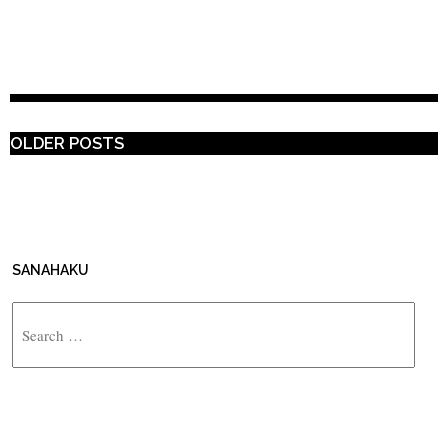
POST NAVIGATION
OLDER POSTS
SANAHAKU
Search