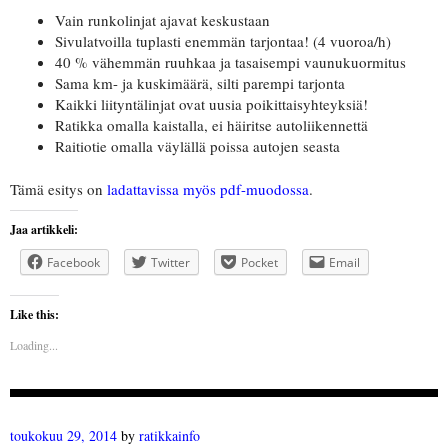
Vain runkolinjat ajavat keskustaan
Sivulatvoilla tuplasti enemmän tarjontaa! (4 vuoroa/h)
40 % vähemmän ruuhkaa ja tasaisempi vaunukuormitus
Sama km- ja kuskimäärä, silti parempi tarjonta
Kaikki liityntälinjat ovat uusia poikittaisyhteyksiä!
Ratikka omalla kaistalla, ei häiritse autoliikennettä
Raitiotie omalla väylällä poissa autojen seasta
Tämä esitys on
ladattavissa myös pdf-muodossa
.
Jaa artikkeli:
Facebook
Twitter
Pocket
Email
Like this:
Loading...
toukokuu 29, 2014
by
ratikkainfo