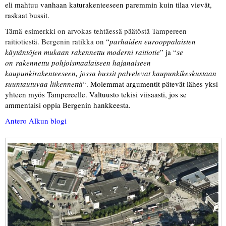
eli mahtuu vanhaan katurakenteeseen paremmin kuin tilaa vievät,
raskaat bussit.
Tämä esimerkki on arvokas tehtäessä päätöstä Tampereen
raitiotiestä. Bergenin ratikka on “
parhaiden eurooppalaisten
käytäntöjen mukaan rakennettu moderni raitiotie
” ja “
se
on rakennettu pohjoismaalaiseen hajanaiseen
kaupunkirakenteeseen, jossa bussit palvelevat kaupunkikeskustaan
suuntautuvaa liikennettä
“. Molemmat argumentit pätevät lähes yksi
yhteen myös Tampereelle. Valtuusto tekisi viisaasti, jos se
ammentaisi oppia Bergenin hankkeesta.
Antero Alkun blogi