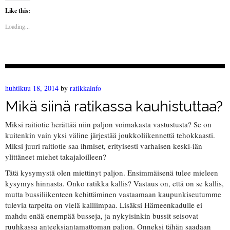
Like this:
Loading...
huhtikuu 18, 2014
by
ratikkainfo
Mikä siinä ratikassa kauhistuttaa?
Miksi raitiotie herättää niin paljon voimakasta vastustusta? Se on
kuitenkin vain yksi väline järjestää joukkoliikennettä tehokkaasti.
Miksi juuri raitiotie saa ihmiset, erityisesti varhaisen keski-iän
ylittäneet miehet takajaloilleen?
Tätä kysymystä olen miettinyt paljon. Ensimmäisenä tulee mieleen
kysymys hinnasta. Onko ratikka kallis? Vastaus on, että on se kallis,
mutta bussiliikenteen kehittäminen vastaamaan kaupunkiseutumme
tulevia tarpeita on vielä kalliimpaa. Lisäksi Hämeenkadulle ei
mahdu enää enempää busseja, ja nykyisinkin bussit seisovat
ruuhkassa anteeksiantamattoman paljon. Onneksi tähän saadaan