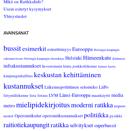
Mikä on RatikkaInfo?
Usein esitetyt kysymykset
Yhteystiedot
AVAINSANAT
bussit
esimerkit
Eurooppa
esteettömyys
Helsingin kaupungin
Hämeenkatu
Helsinki
rakennusvirasto
Helsingin kaupungin tilastokirja
ikäihmiset
infrakustannukset
Investoinnin hinta
joukkoliikenne
kalusto
kartta
keskustan kehittäminen
kaupunginhallitus
kustannukset
Liikennepoliittinen selonteko
LiiPo
Länsi-Eurooppa
media
LVM
liityntäliikenne
lista
listaus
maankäyttö
mielipidekirjoitus
moderni ratikka
metro
nopeus
politiikka
Operointikulut
operointikustannukset
nostot
pysäkki
raitiotiekaupungit
ratikka
selvitykset
superbussit