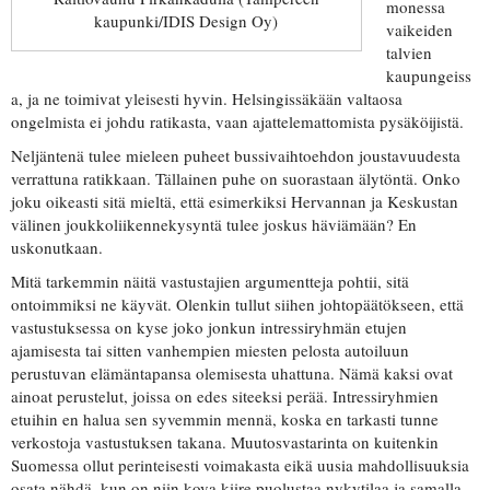
monessa
kaupunki/IDIS Design Oy)
vaikeiden
talvien
kaupungeiss
a, ja ne toimivat yleisesti hyvin. Helsingissäkään valtaosa
ongelmista ei johdu ratikasta, vaan ajattelemattomista pysäköijistä.
Neljäntenä tulee mieleen puheet bussivaihtoehdon joustavuudesta
verrattuna ratikkaan. Tällainen puhe on suorastaan älytöntä. Onko
joku oikeasti sitä mieltä, että esimerkiksi Hervannan ja Keskustan
välinen joukkoliikennekysyntä tulee joskus häviämään? En
uskonutkaan.
Mitä tarkemmin näitä vastustajien argumentteja pohtii, sitä
ontoimmiksi ne käyvät. Olenkin tullut siihen johtopäätökseen, että
vastustuksessa on kyse joko jonkun intressiryhmän etujen
ajamisesta tai sitten vanhempien miesten pelosta autoiluun
perustuvan elämäntapansa olemisesta uhattuna. Nämä kaksi ovat
ainoat perustelut, joissa on edes siteeksi perää. Intressiryhmien
etuihin en halua sen syvemmin mennä, koska en tarkasti tunne
verkostoja vastustuksen takana. Muutosvastarinta on kuitenkin
Suomessa ollut perinteisesti voimakasta eikä uusia mahdollisuuksia
osata nähdä, kun on niin kova kiire puolustaa nykytilaa ja samalla