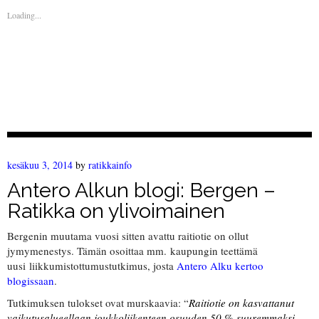
Loading...
kesäkuu 3, 2014
by
ratikkainfo
Antero Alkun blogi: Bergen –
Ratikka on ylivoimainen
Bergenin muutama vuosi sitten avattu raitiotie on ollut
jymymenestys. Tämän osoittaa mm. kaupungin teettämä
uusi liikkumistottumustutkimus, josta
Antero Alku kertoo
blogissaan
.
Tutkimuksen tulokset ovat murskaavia: “
Raitiotie on kasvattanut
vaikutusalueellaan joukkoliikenteen osuuden 50 % suuremmaksi