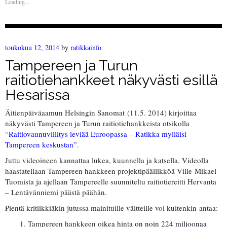
Loading...
toukokuu 12, 2014
by
ratikkainfo
Tampereen ja Turun
raitiotiehankkeet näkyvästi esillä
Hesarissa
Äitienpäiväaamun Helsingin Sanomat (11.5. 2014) kirjoittaa
näkyvästi Tampereen ja Turun raitiotiehankkeista otsikolla
“
Raitiovaunuvillitys leviää Euroopassa – Ratikka mylläisi
Tampereen keskustan”
.
Juttu videoineen kannattaa lukea, kuunnella ja katsella. Videolla
haastatellaan Tampereen hankkeen projektipäällikköä Ville-Mikael
Tuomista ja ajellaan Tampereelle suunniteltu raitiotiereitti Hervanta
– Lentävänniemi päästä päähän.
Pientä kritiikkiäkin jutussa mainituille väitteille voi kuitenkin antaa:
Tampereen hankkeen o
ikea hinta on noin 224 miljoonaa