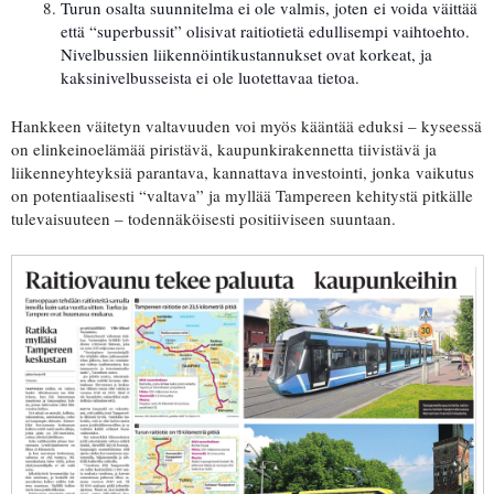
Turun osalta suunnitelma ei ole valmis, joten
ei voida väittää
että “superbussit” olisivat raitiotietä edullisempi vaihtoehto.
Nivelbussien liikennöintikustannukset ovat korkeat, ja
kaksinivelbusseista ei ole luotettavaa tietoa.
Hankkeen väitetyn valtavuuden voi myös kääntää eduksi – kyseessä
on elinkeinoelämää piristävä, kaupunkirakennetta tiivistävä ja
liikenneyhteyksiä parantava, kannattava investointi, jonka vaikutus
on potentiaalisesti “valtava” ja myllää Tampereen kehitystä pitkälle
tulevaisuuteen – todennäköisesti positiiviseen suuntaan.