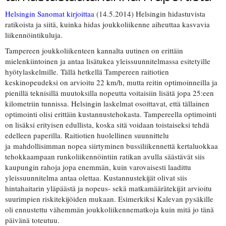
Helsingin Sanomat kirjoittaa
(14.5.2014) Helsingin hidastuvista
ratikoista ja siitä, kuinka hidas joukkoliikenne aiheuttaa kasvavia
liikennöintikuluja.
Tampereen joukkoliikenteen kannalta uutinen on erittäin
mielenkiintoinen ja antaa lisätukea yleissuunnitelmassa esitetyille
hyötylaskelmille. Tällä hetkellä Tampereen raitiotien
keskinopeudeksi on arvioitu 22 km/h, mutta reitin optimoinneilla ja
pienillä teknisillä muutoksilla nopeutta voitaisiin lisätä jopa 25:een
kilometriin tunnissa. Helsingin laskelmat osoittavat, että tällainen
optimointi olisi erittäin kustannustehokasta. Tampereella optimointi
on lisäksi erityisen edullista, koska sitä voidaan toistaiseksi tehdä
edelleen paperilla. Raitiotien huolellinen suunnittelu
ja mahdollisimman nopea siirtyminen bussiliikennettä kertaluokkaa
tehokkaampaan runkoliikennöintiin ratikan avulla säästävät siis
kaupungin rahoja jopa enemmän, kuin varovaisesti laadittu
yleissuunnitelma antaa olettaa. Kustannustekijät olivat siis
hintahaitarin yläpäästä ja nopeus- sekä matkamäärätekijät arvioitu
suurimpien riskitekijöiden mukaan. Esimerkiksi Kalevan pysäkille
oli ennustettu vähemmän joukkoliikennematkoja kuin mitä jo tänä
päivänä toteutuu.