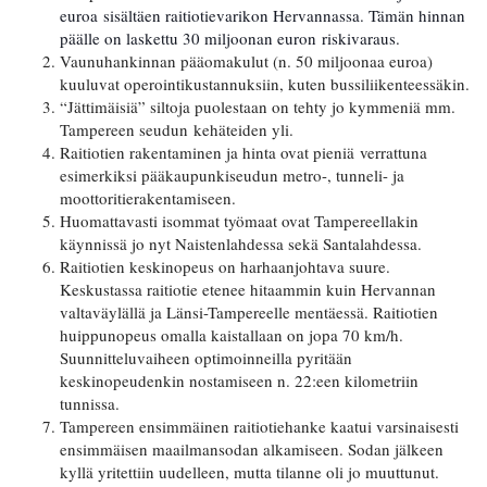
euroa sisältäen raitiotievarikon Hervannassa. Tämän hinnan
päälle on laskettu 30 miljoonan euron riskivaraus.
Vaunuhankinnan pääomakulut (n. 50 miljoonaa euroa)
kuuluvat operointikustannuksiin, kuten bussiliikenteessäkin.
“Jättimäisiä” siltoja puolestaan on tehty jo kymmeniä mm.
Tampereen seudun kehäteiden yli.
Raitiotien rakentaminen ja hinta ovat pieniä verrattuna
esimerkiksi pääkaupunkiseudun metro-, tunneli- ja
moottoritierakentamiseen.
Huomattavasti isommat työmaat ovat Tampereellakin
käynnissä jo nyt Naistenlahdessa sekä Santalahdessa.
Raitiotien keskinopeus on harhaanjohtava suure.
Keskustassa raitiotie etenee hitaammin kuin Hervannan
valtaväylällä ja Länsi-Tampereelle mentäessä. Raitiotien
huippunopeus omalla kaistallaan on jopa 70 km/h.
Suunnitteluvaiheen optimoinneilla pyritään
keskinopeudenkin nostamiseen n. 22:een kilometriin
tunnissa.
Tampereen ensimmäinen raitiotiehanke kaatui varsinaisesti
ensimmäisen maailmansodan alkamiseen. Sodan jälkeen
kyllä yritettiin uudelleen, mutta tilanne oli jo muuttunut.