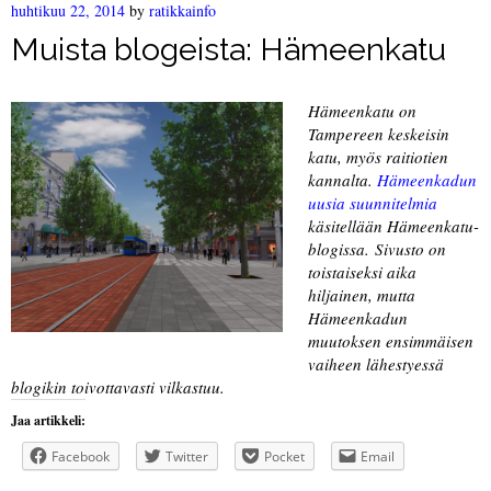
huhtikuu 22, 2014
by
ratikkainfo
Muista blogeista: Hämeenkatu
Hämeenkatu on
Tampereen keskeisin
katu, myös raitiotien
kannalta.
Hämeenkadun
uusia suunnitelmia
käsitellään Hämeenkatu-
blogissa. Sivusto on
toistaiseksi aika
hiljainen, mutta
Hämeenkadun
muutoksen ensimmäisen
vaiheen lähestyessä
blogikin toivottavasti vilkastuu.
Jaa artikkeli:
Facebook
Twitter
Pocket
Email