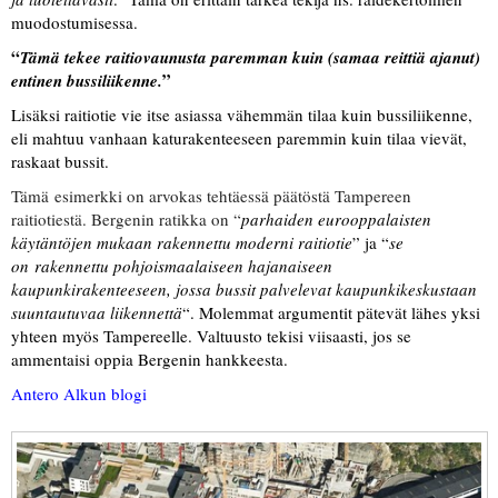
muodostumisessa.
“
Tämä tekee raitiovaunusta paremman kuin (samaa reittiä ajanut)
”
entinen bussiliikenne.
Lisäksi raitiotie vie itse asiassa vähemmän tilaa kuin bussiliikenne,
eli mahtuu vanhaan katurakenteeseen paremmin kuin tilaa vievät,
raskaat bussit.
Tämä esimerkki on arvokas tehtäessä päätöstä Tampereen
raitiotiestä. Bergenin ratikka on “
parhaiden eurooppalaisten
käytäntöjen mukaan rakennettu moderni raitiotie
” ja “
se
on rakennettu pohjoismaalaiseen hajanaiseen
kaupunkirakenteeseen, jossa bussit palvelevat kaupunkikeskustaan
suuntautuvaa liikennettä
“. Molemmat argumentit pätevät lähes yksi
yhteen myös Tampereelle. Valtuusto tekisi viisaasti, jos se
ammentaisi oppia Bergenin hankkeesta.
Antero Alkun blogi