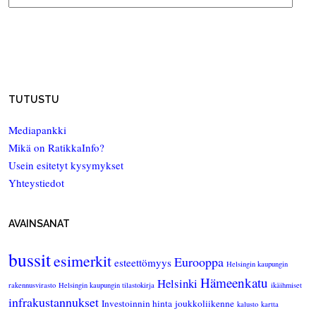
TUTUSTU
Mediapankki
Mikä on RatikkaInfo?
Usein esitetyt kysymykset
Yhteystiedot
AVAINSANAT
bussit
esimerkit
Eurooppa
esteettömyys
Helsingin kaupungin
Hämeenkatu
Helsinki
rakennusvirasto
Helsingin kaupungin tilastokirja
ikäihmiset
infrakustannukset
Investoinnin hinta
joukkoliikenne
kalusto
kartta