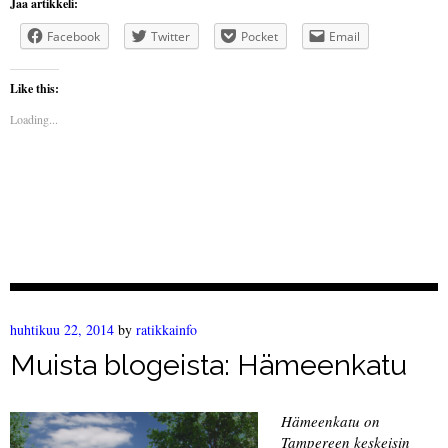
Jaa artikkeli:
Facebook
Twitter
Pocket
Email
Like this:
Loading...
huhtikuu 22, 2014
by
ratikkainfo
Muista blogeista: Hämeenkatu
Hämeenkatu on
Tampereen keskeisin