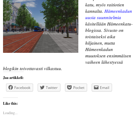
katu, myös raitiotien
kannalta.
Hämeenkadun
uusia suunnitelmia
käsitellään Hämeenkatu-
blogissa. Sivusto on
toistaiseksi aika
hiljainen, mutta
Hämeenkadun
muutoksen ensimmäisen
vaiheen lähestyessä
blogikin toivottavasti vilkastuu.
Jaa artikkeli:
Facebook
Twitter
Pocket
Email
Like this:
Loading...