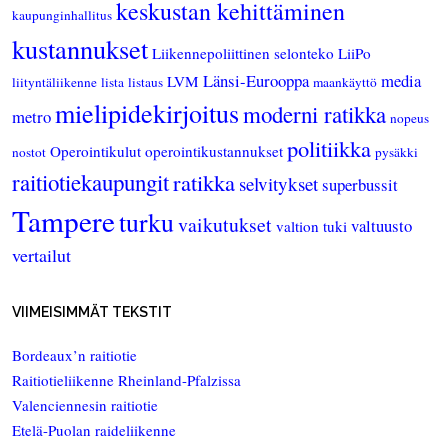
keskustan kehittäminen
kaupunginhallitus
kustannukset
Liikennepoliittinen selonteko
LiiPo
Länsi-Eurooppa
media
LVM
liityntäliikenne
lista
listaus
maankäyttö
mielipidekirjoitus
moderni ratikka
metro
nopeus
politiikka
Operointikulut
operointikustannukset
nostot
pysäkki
raitiotiekaupungit
ratikka
selvitykset
superbussit
Tampere
turku
vaikutukset
valtuusto
valtion tuki
vertailut
VIIMEISIMMÄT TEKSTIT
Bordeaux’n raitiotie
Raitiotieliikenne Rheinland-Pfalzissa
Valenciennesin raitiotie
Etelä-Puolan raideliikenne