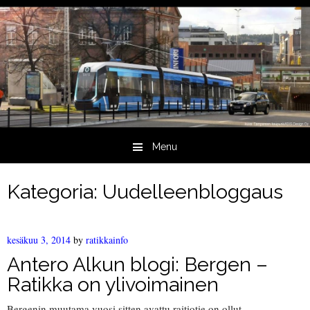
Menu
Skip to content
Kategoria:
Uudelleenbloggaus
kesäkuu 3, 2014
by
ratikkainfo
Antero Alkun blogi: Bergen –
Ratikka on ylivoimainen
Bergenin muutama vuosi sitten avattu raitiotie on ollut