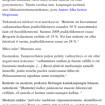
jymymenestys. Tämän osoittaa mm. kaupungin teettämä
uusi liikkumistottumustutkimus, josta
Antero Alku kertoo
blogissaan
.
Tutkimuksen tulokset ovat murskaavia: “
Raitiotie on kasvattanut
vaikutusalueellaan joukkoliikenteen osuuden 50 % suuremmaksi
kuin oli bussiliikenteenä. Vuonna 2008 joukkoliikenteen osuus
Bergenin keskustasta etelään oli 19 %. Nyt kun raitiotie on ollut
käytössä 4 vuotta, joukkoliikenteen osuus on 28 %.
“
Miksi näin? Muutama asia:
Ensinnäkin, Tampereellakin paljon pelätty vaihtoyhteys ei ole ollut
negativinen kokemus: “
v
aihtaminen ratikan ja bussin välillä ei ole
kiusannut matkustajia. […] Bussit jättävät matkustajat samalle
laiturille, jonka toiselta puolen raitiovaunut lähtevät.
Paluusuunnassa tapahtuu sama toisinpäin.
“
Raitiotie on moderni, poiketen Helsingin kantakaupungin hitaasta
raitiotiestä: “[Raitiotie]
kulkee pääasiassa muusta liikenteestä
erillään, eli autoilu ei haittaa raitiovaunujen kulkua.
“
Moderni ratikka “
palvelee ruuhkista riippumattomana, täsmällisesti
ja luotettavasti
.” Tämä on erittäin tärkeä tekijä ns. raidekertoimen