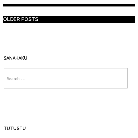
POST NAVIGATION
OLDER POSTS
SANAHAKU
Search
TUTUSTU