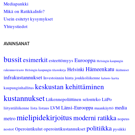
Mediapankki
Mikä on RatikkaInfo?
Usein esitetyt kysymykset
Yhteystiedot
AVAINSANAT
bussit
esimerkit
Eurooppa
esteettömyys
Helsingin kaupungin
Hämeenkatu
Helsinki
rakennusvirasto
Helsingin kaupungin tilastokirja
ikäihmiset
infrakustannukset
Investoinnin hinta
joukkoliikenne
kalusto
kartta
keskustan kehittäminen
kaupunginhallitus
kustannukset
Liikennepoliittinen selonteko
LiiPo
Länsi-Eurooppa
media
LVM
liityntäliikenne
lista
listaus
maankäyttö
mielipidekirjoitus
moderni ratikka
metro
nopeus
politiikka
Operointikulut
operointikustannukset
nostot
pysäkki