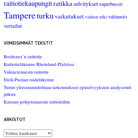
raitiotiekaupungit
ratikka
selvitykset
superbussit
Tampere
turku
vaikutukset
valtuusto
valtion tuki
vertailut
VIIMEISIMMÄT TEKSTIT
Bordeaux’n raitiotie
Raitiotieliikenne Rheinland-Pfalzissa
Valenciennesin raitiotie
Etelä-Puolan raideliikenne
Turun yleissuunnitelman tarkennuksen epäselvyyksien analysointi
jatkuu
Katsaus pohjoismaisiin raitioteihin
ARKISTOT
Arkistot