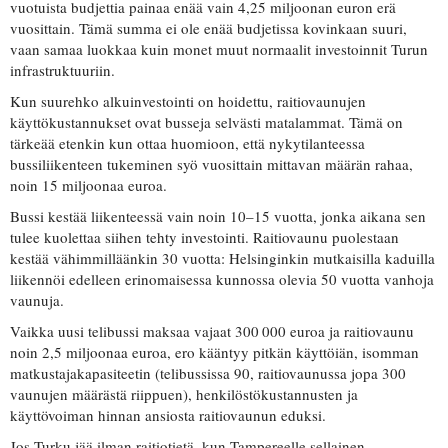
vuotuista budjettia painaa enää vain 4,25 miljoonan euron erä
vuosittain. Tämä summa ei ole enää budjetissa kovinkaan suuri,
vaan samaa luokkaa kuin monet muut normaalit investoinnit Turun
infrastruktuuriin.
Kun suurehko alkuinvestointi on hoidettu, raitiovaunujen
käyttökustannukset ovat busseja selvästi matalammat. Tämä on
tärkeää etenkin kun ottaa huomioon, että nykytilanteessa
bussiliikenteen tukeminen syö vuosittain mittavan määrän rahaa,
noin 15 miljoonaa euroa.
Bussi kestää liikenteessä vain noin 10–15 vuotta, jonka aikana sen
tulee kuolettaa siihen tehty investointi. Raitiovaunu puolestaan
kestää vähimmilläänkin 30 vuotta: Helsinginkin mutkaisilla kaduilla
liikennöi edelleen erinomaisessa kunnossa olevia 50 vuotta vanhoja
vaunuja.
Vaikka uusi telibussi maksaa vajaat 300 000 euroa ja raitiovaunu
noin 2,5 miljoonaa euroa, ero kääntyy pitkän käyttöiän, isomman
matkustajakapasiteetin (telibussissa 90, raitiovaunussa jopa 300
vaunujen määrästä riippuen), henkilöstökustannusten ja
käyttövoiman hinnan ansiosta raitiovaunun eduksi.
Jos Turku jää ilman raitiotietä, kun Tampereelle sellainen