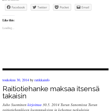
Facebook
Twitter
Pocket
Email
Like this:
Loading...
toukokuu 30, 2014
by
ratikkainfo
Raitiotiehanke maksaa itsensä
takaisin
Juho Suominen
kirjoittaa
30.5. 2014 Turun Sanomissa Turun
raitiotiehankkeen kustannuksista ja kehottaa turkulaisia