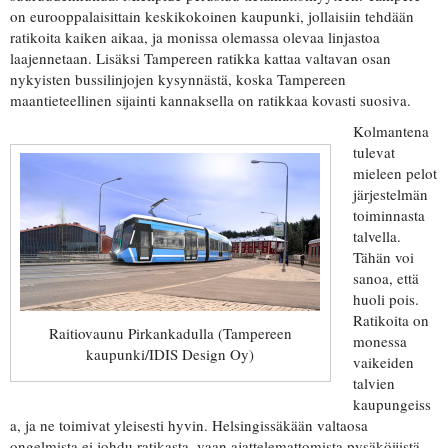
on eurooppalaisittain keskikokoinen kaupunki, jollaisiin tehdään
ratikoita kaiken aikaa, ja monissa olemassa olevaa linjastoa
laajennetaan. Lisäksi Tampereen ratikka kattaa valtavan osan
nykyisten bussilinjojen kysynnästä, koska Tampereen
maantieteellinen sijainti kannaksella on ratikkaa kovasti suosiva.
Kolmantena
tulevat
mieleen pelot
järjestelmän
toiminnasta
talvella.
Tähän voi
sanoa, että
huoli pois.
Ratikoita on
Raitiovaunu Pirkankadulla (Tampereen
monessa
kaupunki/IDIS Design Oy)
vaikeiden
talvien
kaupungeiss
a, ja ne toimivat yleisesti hyvin. Helsingissäkään valtaosa
ongelmista ei johdu ratikasta, vaan ajattelemattomista pysäköijistä.