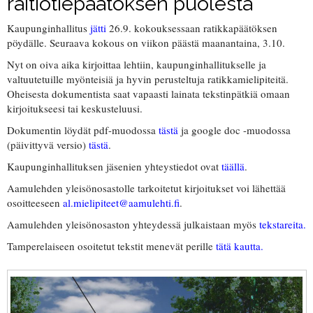
raitiotiepäätöksen puolesta
Kaupunginhallitus
jätti
26.9. kokouksessaan ratikkapäätöksen
pöydälle. Seuraava kokous on viikon päästä maanantaina, 3.10.
Nyt on oiva aika kirjoittaa lehtiin, kaupunginhallitukselle ja
valtuutetuille myönteisiä ja hyvin perusteltuja ratikkamielipiteitä.
Oheisesta dokumentista saat vapaasti lainata tekstinpätkiä omaan
kirjoitukseesi tai keskusteluusi.
Dokumentin löydät pdf-muodossa
tästä
ja google doc -muodossa
(päivittyvä versio)
tästä
.
Kaupunginhallituksen jäsenien yhteystiedot ovat
täällä
.
Aamulehden yleisönosastolle tarkoitetut kirjoitukset voi lähettää
osoitteeseen
al.mielipiteet@aamulehti.fi
.
Aamulehden yleisönosaston yhteydessä julkaistaan myös
tekstareita.
Tamperelaiseen osoitetut tekstit menevät perille
tätä kautta.