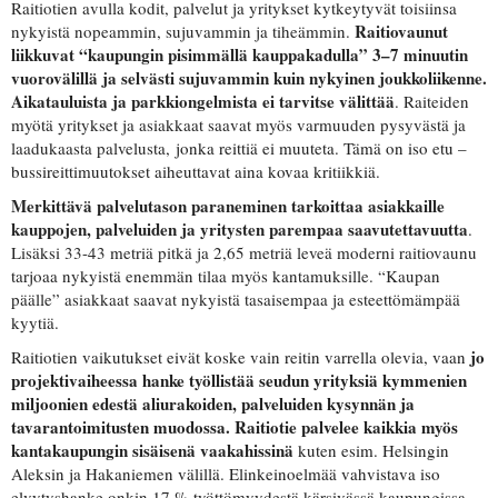
Raitiotien avulla kodit, palvelut ja yritykset kytkeytyvät toisiinsa
Raitiovaunut
nykyistä nopeammin, sujuvammin ja tiheämmin.
liikkuvat “kaupungin pisimmällä kauppakadulla” 3–7 minuutin
vuorovälillä ja selvästi sujuvammin kuin nykyinen joukkoliikenne.
Aikatauluista ja parkkiongelmista ei tarvitse välittää
. Raiteiden
myötä yritykset ja asiakkaat saavat myös varmuuden pysyvästä ja
laadukaasta palvelusta,
jonka reittiä ei muuteta. Tämä on iso etu –
bussireittimuutokset aiheuttavat aina kovaa kritiikkiä.
Merkittävä palvelutason paraneminen tarkoittaa asiakkaille
kauppojen, palveluiden ja yritysten parempaa saavutettavuutta
.
Lisäksi 33-43 metriä pitkä ja 2,65 metriä leveä moderni raitiovaunu
tarjoaa nykyistä enemmän tilaa myös kantamuksille. “Kaupan
päälle” asiakkaat saavat nykyistä tasaisempaa ja esteettömämpää
kyytiä.
jo
Raitiotien vaikutukset eivät koske vain reitin varrella olevia, vaan
projektivaiheessa hanke työllistää seudun yrityksiä kymmenien
miljoonien edestä aliurakoiden, palveluiden kysynnän ja
tavarantoimitusten muodossa. Raitiotie palvelee kaikkia myös
kantakaupungin sisäisenä vaakahissinä
kuten esim. Helsingin
Aleksin ja Hakaniemen välillä. Elinkeinoelmää vahvistava iso
elvytyshanke onkin 17 % työttömyydestä kärsivässä kaupungissa