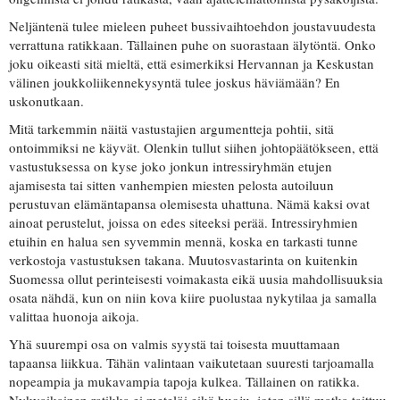
Neljäntenä tulee mieleen puheet bussivaihtoehdon joustavuudesta
verrattuna ratikkaan. Tällainen puhe on suorastaan älytöntä. Onko
joku oikeasti sitä mieltä, että esimerkiksi Hervannan ja Keskustan
välinen joukkoliikennekysyntä tulee joskus häviämään? En
uskonutkaan.
Mitä tarkemmin näitä vastustajien argumentteja pohtii, sitä
ontoimmiksi ne käyvät. Olenkin tullut siihen johtopäätökseen, että
vastustuksessa on kyse joko jonkun intressiryhmän etujen
ajamisesta tai sitten vanhempien miesten pelosta autoiluun
perustuvan elämäntapansa olemisesta uhattuna. Nämä kaksi ovat
ainoat perustelut, joissa on edes siteeksi perää. Intressiryhmien
etuihin en halua sen syvemmin mennä, koska en tarkasti tunne
verkostoja vastustuksen takana. Muutosvastarinta on kuitenkin
Suomessa ollut perinteisesti voimakasta eikä uusia mahdollisuuksia
osata nähdä, kun on niin kova kiire puolustaa nykytilaa ja samalla
valittaa huonoja aikoja.
Yhä suurempi osa on valmis syystä tai toisesta muuttamaan
tapaansa liikkua. Tähän valintaan vaikutetaan suuresti tarjoamalla
nopeampia ja mukavampia tapoja kulkea. Tällainen on ratikka.