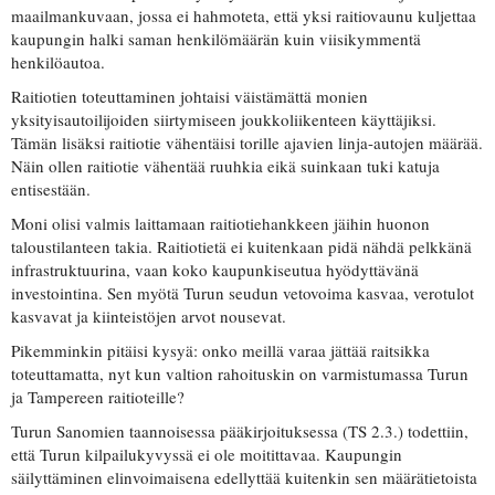
maailmankuvaan, jossa ei hahmoteta, että yksi raitiovaunu kuljettaa
kaupungin halki saman henkilömäärän kuin viisikymmentä
henkilöautoa.
Raitiotien toteuttaminen johtaisi väistämättä monien
yksityisautoilijoiden siirtymiseen joukkoliikenteen käyttäjiksi.
Tämän lisäksi raitiotie vähentäisi torille ajavien linja-autojen määrää.
Näin ollen raitiotie vähentää ruuhkia eikä suinkaan tuki katuja
entisestään.
Moni olisi valmis laittamaan raitiotiehankkeen jäihin huonon
taloustilanteen takia. Raitiotietä ei kuitenkaan pidä nähdä pelkkänä
infrastruktuurina, vaan koko kaupunkiseutua hyödyttävänä
investointina. Sen myötä Turun seudun vetovoima kasvaa, verotulot
kasvavat ja kiinteistöjen arvot nousevat.
Pikemminkin pitäisi kysyä: onko meillä varaa jättää raitsikka
toteuttamatta, nyt kun valtion rahoituskin on varmistumassa Turun
ja Tampereen raitioteille?
Turun Sanomien taannoisessa pääkirjoituksessa (TS 2.3.) todettiin,
että Turun kilpailukyvyssä ei ole moitittavaa. Kaupungin
säilyttäminen elinvoimaisena edellyttää kuitenkin sen määrätietoista