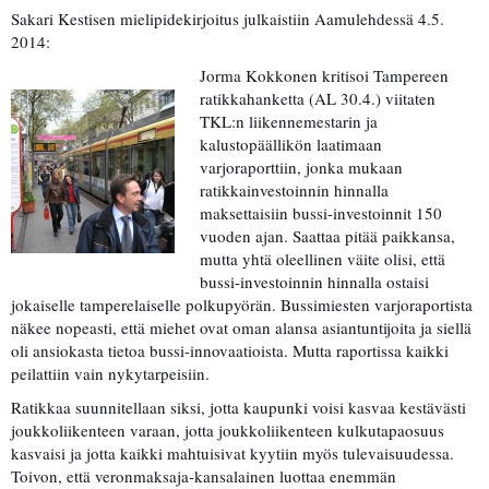
Sakari Kestisen mielipidekirjoitus julkaistiin Aamulehdessä 4.5.
2014:
Jorma Kokkonen kritisoi Tampereen
ratikkahanketta (AL 30.4.) viitaten
TKL:n liikennemestarin ja
kalustopäällikön laatimaan
varjoraporttiin, jonka mukaan
ratikkainvestoinnin hinnalla
maksettaisiin bussi-investoinnit 150
vuoden ajan. Saattaa pitää paikkansa,
mutta yhtä oleellinen väite olisi, että
bussi-investoinnin hinnalla ostaisi
jokaiselle tamperelaiselle polkupyörän. Bussimiesten varjoraportista
näkee nopeasti, että miehet ovat oman alansa asiantuntijoita ja siellä
oli ansiokasta tietoa bussi-innovaatioista. Mutta raportissa kaikki
peilattiin vain nykytarpeisiin.
Ratikkaa suunnitellaan siksi, jotta kaupunki voisi kasvaa kestävästi
joukkoliikenteen varaan, jotta joukkoliikenteen kulkutapaosuus
kasvaisi ja jotta kaikki mahtuisivat kyytiin myös tulevaisuudessa.
Toivon, että veronmaksaja-kansalainen luottaa enemmän