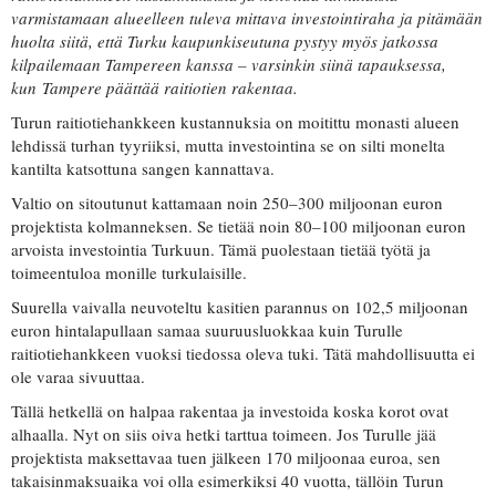
varmistamaan alueelleen tuleva mittava investointiraha ja pitämään
huolta siitä, että Turku kaupunkiseutuna pystyy myös jatkossa
kilpailemaan Tampereen kanssa – varsinkin siinä tapauksessa,
kun Tampere päättää raitiotien rakentaa.
Turun raitiotiehankkeen kustannuksia on moitittu monasti alueen
lehdissä turhan tyyriiksi, mutta investointina se on silti monelta
kantilta katsottuna sangen kannattava.
Valtio on sitoutunut kattamaan noin 250–300 miljoonan euron
projektista kolmanneksen. Se tietää noin 80–100 miljoonan euron
arvoista investointia Turkuun. Tämä puolestaan tietää työtä ja
toimeentuloa monille turkulaisille.
Suurella vaivalla neuvoteltu kasitien parannus on 102,5 miljoonan
euron hintalapullaan samaa suuruusluokkaa kuin Turulle
raitiotiehankkeen vuoksi tiedossa oleva tuki. Tätä mahdollisuutta ei
ole varaa sivuuttaa.
Tällä hetkellä on halpaa rakentaa ja investoida koska korot ovat
alhaalla. Nyt on siis oiva hetki tarttua toimeen. Jos Turulle jää
projektista maksettavaa tuen jälkeen 170 miljoonaa euroa, sen
takaisinmaksuaika voi olla esimerkiksi 40 vuotta, tällöin Turun