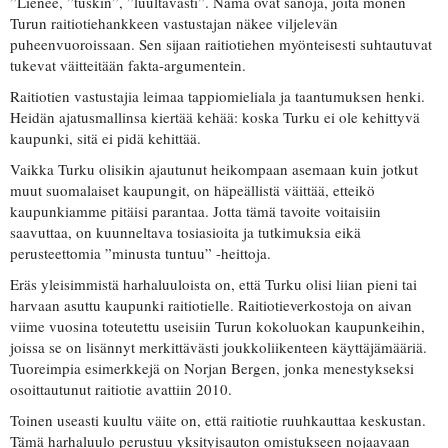
”Lienee, ”tuskin”, ”luultavasti”. Nämä ovat sanoja, joita monen
Turun raitiotiehankkeen vastustajan näkee viljelevän
puheenvuoroissaan. Sen sijaan raitiotiehen myönteisesti suhtautuvat
tukevat väitteitään fakta-argumentein.
Raitiotien vastustajia leimaa tappiomieliala ja taantumuksen henki.
Heidän ajatusmallinsa kiertää kehää: koska Turku ei ole kehittyvä
kaupunki, sitä ei pidä kehittää.
Vaikka Turku olisikin ajautunut heikompaan asemaan kuin jotkut
muut suomalaiset kaupungit, on häpeällistä väittää, etteikö
kaupunkiamme pitäisi parantaa. Jotta tämä tavoite voitaisiin
saavuttaa, on kuunneltava tosiasioita ja tutkimuksia eikä
perusteettomia ”minusta tuntuu” -heittoja.
Eräs yleisimmistä harhaluuloista on, että Turku olisi liian pieni tai
harvaan asuttu kaupunki raitiotielle. Raitiotieverkostoja on aivan
viime vuosina toteutettu useisiin Turun kokoluokan kaupunkeihin,
joissa se on lisännyt merkittävästi joukkoliikenteen käyttäjämääriä.
Tuoreimpia esimerkkejä on Norjan Bergen, jonka menestykseksi
osoittautunut raitiotie avattiin 2010.
Toinen useasti kuultu väite on, että raitiotie ruuhkauttaa keskustan.
Tämä harhaluulo perustuu yksityisauton omistukseen nojaavaan