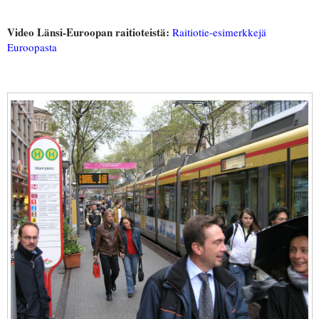
Video Länsi-Euroopan raitioteistä:
Raitiotie-esimerkkejä
Euroopasta