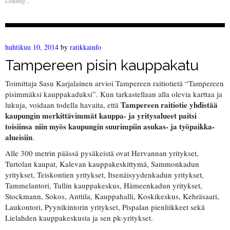
Loading...
huhtikuu 10, 2014
by
ratikkainfo
Tampereen pisin kauppakatu
Toimittaja Sasu Karjalainen arvioi Tampereen raitiotietä “Tampereen
pisimmäksi kauppakaduksi”. Kun tarkastellaan alla olevia karttaa ja
Tampereen raitiotie yhdistää
lukuja, voidaan todella havaita, että
kaupungin merkittävimmät kauppa- ja yritysalueet paitsi
toisiinsa niin myös kaupungin suurimpiin asukas- ja työpaikka-
alueisiin
.
Alle 300 metrin päässä pysäkeistä ovat Hervannan yritykset,
Turtolan kaupat, Kalevan kauppakeskittymä, Sammonkadun
yritykset, Teiskontien yritykset, Itsenäisyydenkadun yritykset,
Tammelantori, Tullin kauppakeskus, Hämeenkadun yritykset,
Stockmann, Sokos, Anttila, Kauppahalli, Koskikeskus, Kehräsaari,
Laukontori, Pyynikintorin yritykset, Pispalan pienliikkeet sekä
Lielahden kauppakeskusta ja sen pk-yritykset.