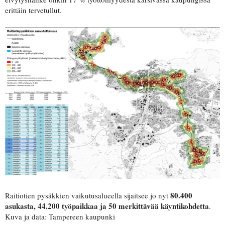
erittäin tervetullut.
80.400
Raitiotien pysäkkien vaikutusalueella sijaitsee jo nyt
asukasta, 44.200 työpaikkaa ja 50 merkittävää käyntikohdetta
.
Kuva ja data: Tampereen kaupunki