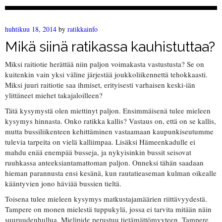
huhtikuu 18, 2014
by
ratikkainfo
Mikä siinä ratikassa kauhistuttaa?
Miksi raitiotie herättää niin paljon voimakasta vastustusta? Se on
kuitenkin vain yksi väline järjestää joukkoliikennettä tehokkaasti.
Miksi juuri raitiotie saa ihmiset, erityisesti varhaisen keski-iän
ylittäneet miehet takajaloilleen?
Tätä kysymystä olen miettinyt paljon. Ensimmäisenä tulee mieleen
kysymys hinnasta. Onko ratikka kallis? Vastaus on, että on se kallis,
mutta bussiliikenteen kehittäminen vastaamaan kaupunkiseutumme
tulevia tarpeita on vielä kalliimpaa. Lisäksi Hämeenkadulle ei
mahdu enää enempää busseja, ja nykyisinkin bussit seisovat
ruuhkassa anteeksiantamattoman paljon. Onneksi tähän saadaan
hieman parannusta ensi kesänä, kun rautatieaseman kulman oikealle
kääntyvien jono häviää bussien tieltä.
Toisena tulee mieleen kysymys matkustajamäärien riittävyydestä.
Tampere on monen mielestä tuppukylä, jossa ei tarvita mitään näin
suuruudenhullua. Mielipide perustuu tietämättömyyteen. Tampere