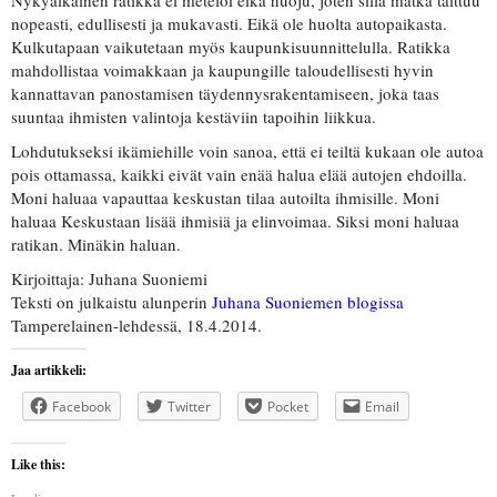
Nykyaikainen ratikka ei metelöi eikä huoju, joten sillä matka taittuu
nopeasti, edullisesti ja mukavasti. Eikä ole huolta autopaikasta.
Kulkutapaan vaikutetaan myös kaupunkisuunnittelulla. Ratikka
mahdollistaa voimakkaan ja kaupungille taloudellisesti hyvin
kannattavan panostamisen täydennysrakentamiseen, joka taas
suuntaa ihmisten valintoja kestäviin tapoihin liikkua.
Lohdutukseksi ikämiehille voin sanoa, että ei teiltä kukaan ole autoa
pois ottamassa, kaikki eivät vain enää halua elää autojen ehdoilla.
Moni haluaa vapauttaa keskustan tilaa autoilta ihmisille. Moni
haluaa Keskustaan lisää ihmisiä ja elinvoimaa. Siksi moni haluaa
ratikan. Minäkin haluan.
Kirjoittaja: Juhana Suoniemi
Teksti on julkaistu alunperin
Juhana Suoniemen blogissa
Tamperelainen-lehdessä, 18.4.2014.
Jaa artikkeli:
Facebook
Twitter
Pocket
Email
Like this: