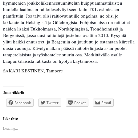
kymmenien joukkoliikennesuunnittelun huippuammattilaisten
huolella laatimaan raitiotieselvitykseen kuin TKL-esimiesten
pamflettiin. Jos talvi olisi raitiovaunuille ongelma, ne olisi jo
lakkautettu Helsingistä ja Göteborgista. Pohjoismaissa on raitiotiet
näiden lisäksi Tukholmassa, Norrköpingissä, Trondheimissä ja
Bergenissä, jossa uusi raitiotiejärjestelmä avattiin 2010. Kysyntä
ylitti kaikki ennusteet, ja Bergeniin on jouduttu jo ostamaan kiireellä
uusia vaunuja. Kävelymatkan päässä raitiotielinjasta asuu puolet
tamperelaisista ja työskentelee suurin osa. Merkittävälle osalle
kaupunkilaisista ratikasta on hyötyä käytännössä.
SAKARI KESTINEN, Tampere
Jaa artikkeli:
Facebook
Twitter
Pocket
Email
Like this:
Loading...