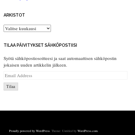
ARKISTOT
Arkistot
TILAA PÄIVITYKSET SÄHKÖPOSTIISI
Syötä sähköpostiosoitteesi ja saat automaattisen sähköpostin
jokaisen uuden artikkelin jälkeen.
Email
Address
Tilaa
Proudly powered by WordPress
. Theme: Untitled by
WordPress.com
.