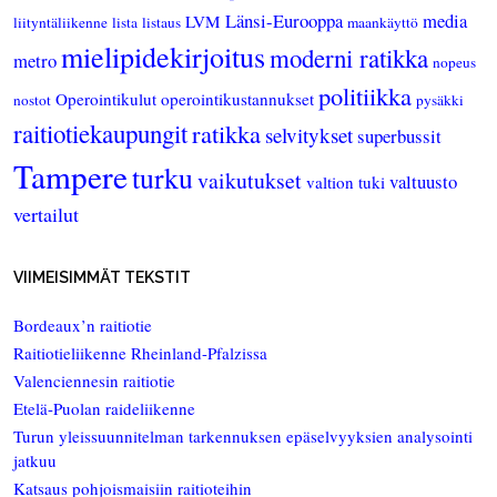
Länsi-Eurooppa
media
LVM
liityntäliikenne
lista
listaus
maankäyttö
mielipidekirjoitus
moderni ratikka
metro
nopeus
politiikka
Operointikulut
operointikustannukset
nostot
pysäkki
raitiotiekaupungit
ratikka
selvitykset
superbussit
Tampere
turku
vaikutukset
valtuusto
valtion tuki
vertailut
VIIMEISIMMÄT TEKSTIT
Bordeaux’n raitiotie
Raitiotieliikenne Rheinland-Pfalzissa
Valenciennesin raitiotie
Etelä-Puolan raideliikenne
Turun yleissuunnitelman tarkennuksen epäselvyyksien analysointi
jatkuu
Katsaus pohjoismaisiin raitioteihin