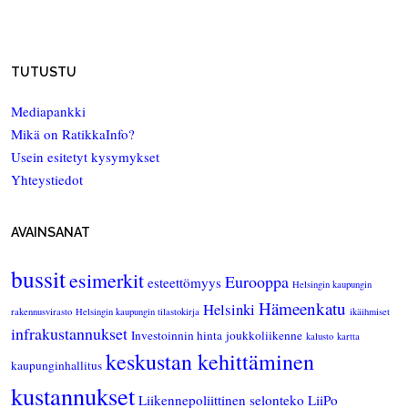
TUTUSTU
Mediapankki
Mikä on RatikkaInfo?
Usein esitetyt kysymykset
Yhteystiedot
AVAINSANAT
bussit
esimerkit
Eurooppa
esteettömyys
Helsingin kaupungin
Hämeenkatu
Helsinki
rakennusvirasto
Helsingin kaupungin tilastokirja
ikäihmiset
infrakustannukset
Investoinnin hinta
joukkoliikenne
kalusto
kartta
keskustan kehittäminen
kaupunginhallitus
kustannukset
Liikennepoliittinen selonteko
LiiPo