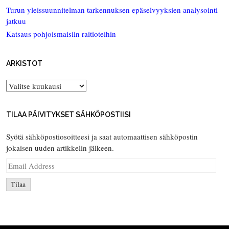
Turun yleissuunnitelman tarkennuksen epäselvyyksien analysointi
jatkuu
Katsaus pohjoismaisiin raitioteihin
ARKISTOT
Arkistot
TILAA PÄIVITYKSET SÄHKÖPOSTIISI
Syötä sähköpostiosoitteesi ja saat automaattisen sähköpostin
jokaisen uuden artikkelin jälkeen.
Email
Address
Tilaa