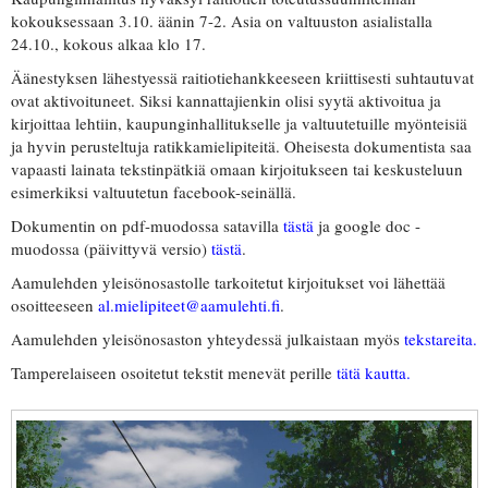
kokouksessaan 3.10. äänin 7-2. Asia on valtuuston asialistalla
24.10., kokous alkaa klo 17.
Äänestyksen lähestyessä raitiotiehankkeeseen kriittisesti suhtautuvat
ovat aktivoituneet. Siksi kannattajienkin olisi syytä aktivoitua ja
kirjoittaa lehtiin, kaupunginhallitukselle ja valtuutetuille myönteisiä
ja hyvin perusteltuja ratikkamielipiteitä. Oheisesta dokumentista saa
vapaasti lainata tekstinpätkiä omaan kirjoitukseen tai keskusteluun
esimerkiksi valtuutetun facebook-seinällä.
Dokumentin on pdf-muodossa satavilla
tästä
ja google doc -
muodossa (päivittyvä versio)
tästä
.
Aamulehden yleisönosastolle tarkoitetut kirjoitukset voi lähettää
osoitteeseen
al.mielipiteet@aamulehti.fi
.
Aamulehden yleisönosaston yhteydessä julkaistaan myös
tekstareita.
Tamperelaiseen osoitetut tekstit menevät perille
tätä kautta.