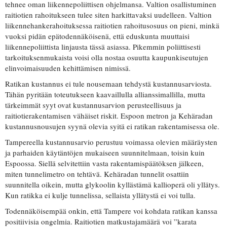
tehnee oman liikennepoliittisen ohjelmansa. Valtion osallistuminen
raitiotien rahoitukseen tulee siten harkittavaksi uudelleen. Valtion
liikennehankerahoituksessa raitiotien rahoitusosuus on pieni, minkä
vuoksi pidän epätodennäköisenä, että eduskunta muuttaisi
liikennepoliittista linjausta tässä asiassa. Pikemmin poliittisesti
tarkoituksenmukaista voisi olla nostaa osuutta kaupunkiseutujen
elinvoimaisuuden kehittämisen nimissä.
Ratikan kustannus ei tule nousemaan tehdystä kustannusarviosta.
Tähän pyritään toteutukseen kaavaillulla allianssimallilla, mutta
tärkeimmät syyt ovat kustannusarvion perusteellisuus ja
raitiotierakentamisen vähäiset riskit. Espoon metron ja Kehäradan
kustannusnousujen syynä olevia syitä ei ratikan rakentamisessa ole.
Tampereella kustannusarvio perustuu voimassa olevien määräysten
ja parhaiden käytäntöjen mukaiseen suunnitelmaan, toisin kuin
Espoossa. Siellä selvitettiin vasta rakentamispäätöksen jälkeen,
miten tunnelimetro on tehtävä. Kehäradan tunnelit osattiin
suunnitella oikein, mutta glykoolin kyllästämä kallioperä oli yllätys.
Kun ratikka ei kulje tunnelissa, sellaista yllätystä ei voi tulla.
Todennäköisempää onkin, että Tampere voi kohdata ratikan kanssa
positiivisia ongelmia. Raitiotien matkustajamäärä voi ”karata