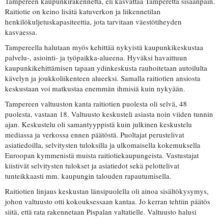
Tampereen kaupunkirakennetta, eli kasvattaa Tamperetta sisäänpäin.
Raitiotie on keino lisätä katuverkon ja liikennetilan
henkilökuljetuskapasiteettia, jota tarvitaan väestötiheyden
kasvaessa.
Tampereella halutaan myös kehittää nykyistä kaupunkikeskustaa
palvelu-, asiointi- ja työpaikka-alueena. Hyväksi havaittuun
kaupunkikehittämisen tapaan ydinkeskusta rauhoitetaan autoilulta
kävelyn ja joukkoliikenteen alueeksi. Samalla raitiotien ansiosta
keskustaan voi matkustaa enemmän ihmisiä kuin nykyään.
Tampereen valtuuston kanta raitiotien puolesta oli selvä, 48
puolesta, vastaan 18. Valtuusto keskusteli asiasta noin viiden tunnin
ajan. Keskustelu oli samantyyppistä kuin julkinen keskustelu
mediassa ja verkossa ennen päätöstä. Puoltajat perustelivat
asiatiedoilla, selvitysten tuloksilla ja ulkomaisella kokemuksella
Euroopan kymmenistä muista raitiotiekaupungeista. Vastustajat
kiistivät selvitysten tulokset ja asiatiedot sekä pelottelivat
tunteikkaasti mm. kaupungin talouden rapautumisella.
Raitiotien linjaus keskustan länsipuolella oli ainoa sisältökysymys,
johon valtuusto otti kokouksessaan kantaa. Jo kerran tehtiin päätös
siitä, että rata rakennetaan Pispalan valtatielle. Valtuusto halusi