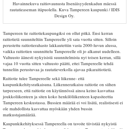
Havainnekuva raitiovaunusta Itsenäisyydenkadun mäessä
rautatieaseman itäpuolella. Kuva Tampereen kaupunki / IDIS
Design Oy.
Tampereen tie raitiotiekaupungiksi on ollut pitkä. Ensi kerran
raitiotietä suunniteltiin Tampereelle yli sata vuotta sitten. Silloin
perustettu raitiotierahasto lakkautettiin vasta 2000-luvun alussa,
vaikka raitiotien suunnittelu Tampereelle oli jo alkanut uudelleen.
Valtuusto äänesti nykyisistä suunnitelmista nyt toisen kerran, sillä
vajaa 10 vuotta sitten valtuusto päätti, ettei Tampereelle tehdä
tunneliin perustuvaa ja rautatieverkolla ajavaa pikaraitiotietä.
Raitiotie tulee Tampereelle sekä liikenne- että
kaupunkikehitysratkaisuna. Liikenneratkaisu raitiotie on siihen
tarpeeseen, että raitiotie on käytännössä ainoa keino kasvattaa
joukkoliikenteen ja siten koko henkilöliikenteen kapasiteettia
Tampereen keskustassa. Bussien määrää ei voi lisätä, realistisesti ei
ole mahdollista kasvattaa myöskään yhden bussin
matkustajamäärää.
Kaupunkikehityksessä Tampereella on tavoite tiivistää nykyistä