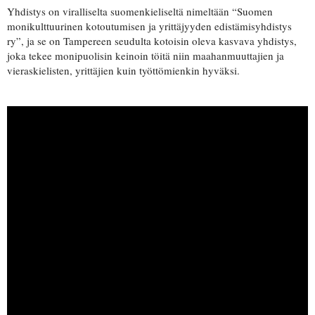
Yhdistys on viralliselta suomenkieliseltä nimeltään “Suomen
monikulttuurinen kotoutumisen ja yrittäjyyden edistämisyhdistys
ry”, ja se on Tampereen seudulta kotoisin oleva kasvava yhdistys,
joka tekee monipuolisin keinoin töitä niin maahanmuuttajien ja
vieraskielisten, yrittäjien kuin työttömienkin hyväksi.