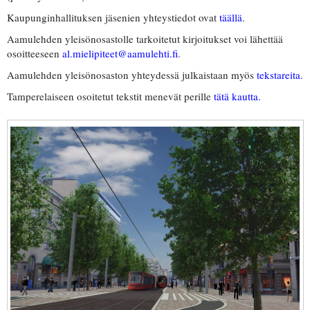
Kaupunginhallituksen jäsenien yhteystiedot ovat
täällä
.
Aamulehden yleisönosastolle tarkoitetut kirjoitukset voi lähettää
osoitteeseen
al.mielipiteet@aamulehti.fi
.
Aamulehden yleisönosaston yhteydessä julkaistaan myös
tekstareita.
Tamperelaiseen osoitetut tekstit menevät perille
tätä kautta.