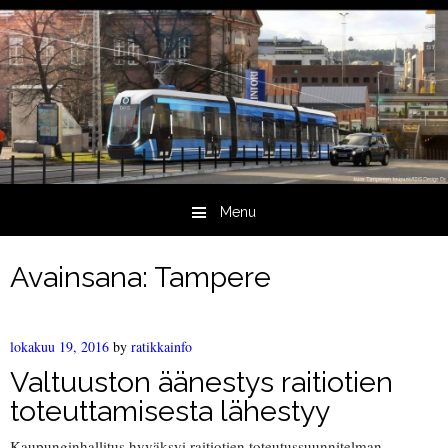
Menu
Skip to content
Avainsana:
Tampere
lokakuu 19, 2016
by
ratikkainfo
Valtuuston äänestys raitiotien
toteuttamisesta lähestyy
Kaupunginhallitus hyväksyi raitiotien toteutussuunnitelman