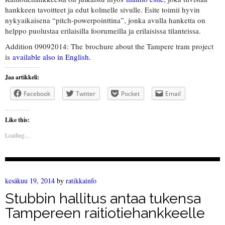
hankkeen tavoitteet ja edut kolmelle sivulle. Esite toimii hyvin
nykyaikaisena “pitch-powerpointtina”, jonka avulla hanketta on
helppo puolustaa erilaisilla foorumeilla ja erilaisissa tilanteissa.
Addition 09092014: The brochure about the Tampere tram project
is
available also in English.
Jaa artikkeli:
Facebook
Twitter
Pocket
Email
Like this:
Loading...
kesäkuu 19, 2014
by
ratikkainfo
Stubbin hallitus antaa tukensa
Tampereen raitiotiehankkeelle