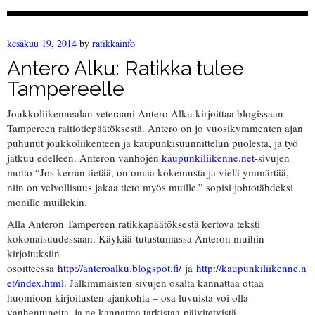
kesäkuu 19, 2014
by
ratikkainfo
Antero Alku: Ratikka tulee
Tampereelle
Joukkoliikennealan veteraani Antero Alku kirjoittaa blogissaan
Tampereen raitiotiepäätöksestä. Antero on jo vuosikymmenten ajan
puhunut joukkoliikenteen ja kaupunkisuunnittelun puolesta, ja työ
jatkuu edelleen. Anteron vanhojen
kaupunkiliikenne.net
-sivujen
motto “Jos kerran tietää, on omaa kokemusta ja vielä ymmärtää,
niin on velvollisuus jakaa tieto myös muille.” sopisi johtotähdeksi
monille muillekin.
Alla Anteron Tampereen ratikkapäätöksestä kertova teksti
kokonaisuudessaan. Käykää tutustumassa Anteron muihin
kirjoituksiin
osoitteessa
http://anteroalku.blogspot.fi/
ja
http://kaupunkiliikenne.n
et/index.html
. Jälkimmäisten sivujen osalta kannattaa ottaa
huomioon kirjoitusten ajankohta – osa luvuista voi olla
vanhentuneita, ja ne kannattaa tarkistaa päivitetyistä