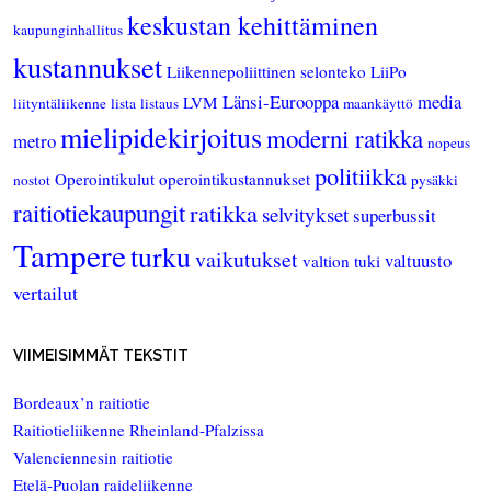
keskustan kehittäminen
kaupunginhallitus
kustannukset
Liikennepoliittinen selonteko
LiiPo
Länsi-Eurooppa
media
LVM
liityntäliikenne
lista
listaus
maankäyttö
mielipidekirjoitus
moderni ratikka
metro
nopeus
politiikka
Operointikulut
operointikustannukset
nostot
pysäkki
raitiotiekaupungit
ratikka
selvitykset
superbussit
Tampere
turku
vaikutukset
valtuusto
valtion tuki
vertailut
VIIMEISIMMÄT TEKSTIT
Bordeaux’n raitiotie
Raitiotieliikenne Rheinland-Pfalzissa
Valenciennesin raitiotie
Etelä-Puolan raideliikenne