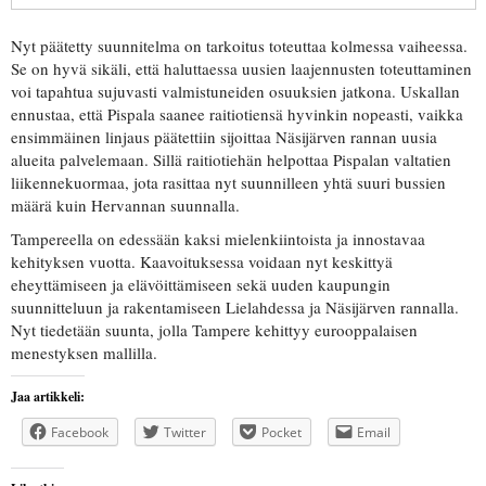
Nyt päätetty suunnitelma on tarkoitus toteuttaa kolmessa vaiheessa.
Se on hyvä sikäli, että haluttaessa uusien laajennusten toteuttaminen
voi tapahtua sujuvasti valmistuneiden osuuksien jatkona. Uskallan
ennustaa, että Pispala saanee raitiotiensä hyvinkin nopeasti, vaikka
ensimmäinen linjaus päätettiin sijoittaa Näsijärven rannan uusia
alueita palvelemaan. Sillä raitiotiehän helpottaa Pispalan valtatien
liikennekuormaa, jota rasittaa nyt suunnilleen yhtä suuri bussien
määrä kuin Hervannan suunnalla.
Tampereella on edessään kaksi mielenkiintoista ja innostavaa
kehityksen vuotta. Kaavoituksessa voidaan nyt keskittyä
eheyttämiseen ja elävöittämiseen sekä uuden kaupungin
suunnitteluun ja rakentamiseen Lielahdessa ja Näsijärven rannalla.
Nyt tiedetään suunta, jolla Tampere kehittyy eurooppalaisen
menestyksen mallilla.
Jaa artikkeli:
Facebook
Twitter
Pocket
Email