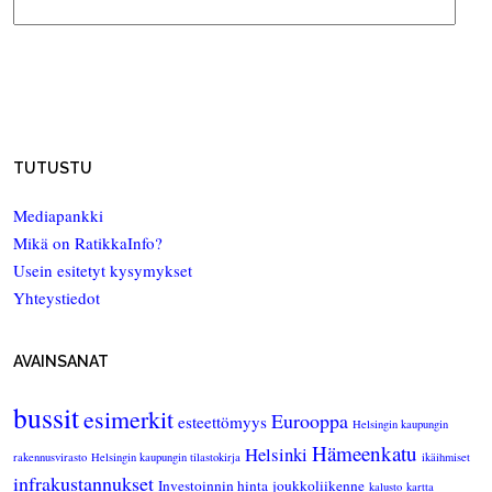
TUTUSTU
Mediapankki
Mikä on RatikkaInfo?
Usein esitetyt kysymykset
Yhteystiedot
AVAINSANAT
bussit
esimerkit
Eurooppa
esteettömyys
Helsingin kaupungin
Hämeenkatu
Helsinki
rakennusvirasto
Helsingin kaupungin tilastokirja
ikäihmiset
infrakustannukset
Investoinnin hinta
joukkoliikenne
kalusto
kartta