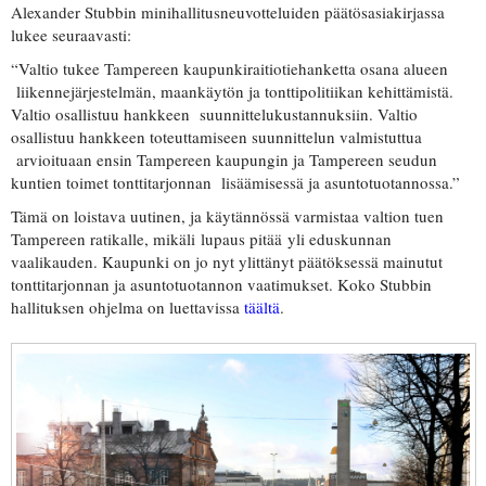
Alexander Stubbin minihallitusneuvotteluiden päätösasiakirjassa
lukee seuraavasti:
“Valtio tukee Tampereen kaupunkiraitiotiehanketta osana alueen
liikennejärjestelmän, maankäytön ja tonttipolitiikan kehittämistä.
Valtio osallistuu hankkeen suunnittelukustannuksiin. Valtio
osallistuu hankkeen toteuttamiseen suunnittelun valmistuttua
arvioituaan ensin Tampereen kaupungin ja Tampereen seudun
kuntien toimet tonttitarjonnan lisäämisessä ja asuntotuotannossa.”
Tämä on loistava uutinen, ja käytännössä varmistaa valtion tuen
Tampereen ratikalle, mikäli lupaus pitää yli eduskunnan
vaalikauden. Kaupunki on jo nyt ylittänyt päätöksessä mainutut
tonttitarjonnan ja asuntotuotannon vaatimukset. Koko Stubbin
hallituksen ohjelma on luettavissa
täältä
.