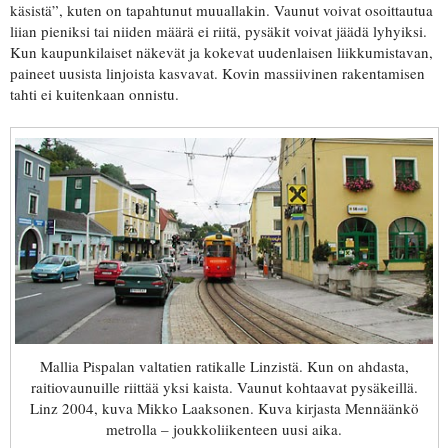
käsistä”, kuten on tapahtunut muuallakin. Vaunut voivat osoittautua
liian pieniksi tai niiden määrä ei riitä, pysäkit voivat jäädä lyhyiksi.
Kun kaupunkilaiset näkevät ja kokevat uudenlaisen liikkumistavan,
paineet uusista linjoista kasvavat. Kovin massiivinen rakentamisen
tahti ei kuitenkaan onnistu.
Mallia Pispalan valtatien ratikalle Linzistä. Kun on ahdasta,
raitiovaunuille riittää yksi kaista. Vaunut kohtaavat pysäkeillä.
Linz 2004, kuva Mikko Laaksonen. Kuva kirjasta Mennäänkö
metrolla – joukkoliikenteen uusi aika.