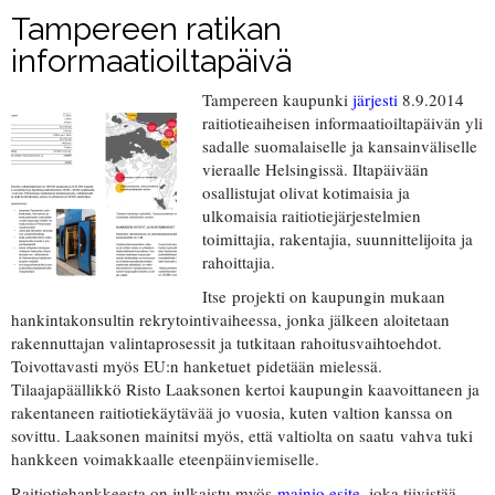
Tampereen ratikan
informaatioiltapäivä
Tampereen kaupunki
järjesti
8.9.2014
raitiotieaiheisen informaatioiltapäivän yli
sadalle suomalaiselle ja kansainväliselle
vieraalle Helsingissä. Iltapäivään
osallistujat olivat kotimaisia ja
ulkomaisia raitiotiejärjestelmien
toimittajia, rakentajia, suunnittelijoita ja
rahoittajia.
Itse projekti on kaupungin mukaan
hankintakonsultin rekrytointivaiheessa, jonka jälkeen aloitetaan
rakennuttajan valintaprosessit ja tutkitaan rahoitusvaihtoehdot.
Toivottavasti myös EU:n hanketuet pidetään mielessä.
Tilaajapäällikkö Risto Laaksonen kertoi kaupungin kaavoittaneen ja
rakentaneen raitiotiekäytävää jo vuosia, kuten valtion kanssa on
sovittu. Laaksonen mainitsi myös, että valtiolta on saatu vahva tuki
hankkeen voimakkaalle eteenpäinviemiselle.
Raitiotiehankkeesta on julkaistu myös
mainio esite
, joka tiivistää