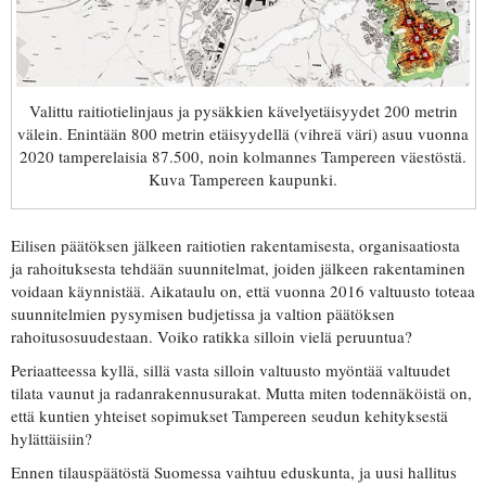
Valittu raitiotielinjaus ja pysäkkien kävelyetäisyydet 200 metrin
välein. Enintään 800 metrin etäisyydellä (vihreä väri) asuu vuonna
2020 tamperelaisia 87.500, noin kolmannes Tampereen väestöstä.
Kuva Tampereen kaupunki.
Eilisen päätöksen jälkeen raitiotien rakentamisesta, organisaatiosta
ja rahoituksesta tehdään suunnitelmat, joiden jälkeen rakentaminen
voidaan käynnistää. Aikataulu on, että vuonna 2016 valtuusto toteaa
suunnitelmien pysymisen budjetissa ja valtion päätöksen
rahoitusosuudestaan. Voiko ratikka silloin vielä peruuntua?
Periaatteessa kyllä, sillä vasta silloin valtuusto myöntää valtuudet
tilata vaunut ja radanrakennusurakat. Mutta miten todennäköistä on,
että kuntien yhteiset sopimukset Tampereen seudun kehityksestä
hylättäisiin?
Ennen tilauspäätöstä Suomessa vaihtuu eduskunta, ja uusi hallitus