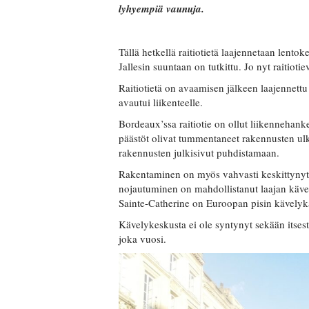
lyhyempiä vaunuja.
Tällä hetkellä raitiotietä laajennetaan lento
Jallesin suuntaan on tutkittu. Jo nyt raitiot
Raitiotietä on avaamisen jälkeen laajennettu
avautui liikenteelle.
Bordeaux’ssa raitiotie on ollut liikennehan
päästöt olivat tummentaneet rakennusten ulko
rakennusten julkisivut puhdistamaan.
Rakentaminen on myös vahvasti keskittynyt 
nojautuminen on mahdollistanut laajan kävel
Sainte-Catherine on Euroopan pisin kävelyk
Kävelykeskusta ei ole syntynyt sekään itse
joka vuosi.