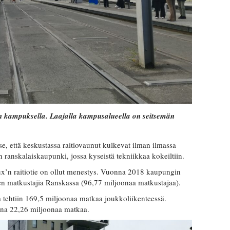
n kampuksella. Laajalla kampusalueella on seitsemän
e, että keskustassa raitiovaunut kulkevat ilman ilmassa
 ranskalaiskaupunki, jossa kyseistä tekniikkaa kokeiltiin.
x’n raitiotie on ollut menestys. Vuonna 2018 kaupungin
niten matkustajia Ranskassa (96,77 miljoonaa matkustajaa).
ehtiin 169,5 miljoonaa matkaa joukkoliikenteessä.
onna 22,26 miljoonaa matkaa.