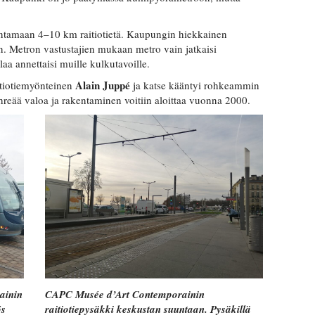
entamaan 4–10 km raitiotietä. Kaupungin hiekkainen
n. Metron vastustajien mukaan metro vain jatkaisi
a annettaisi muille kulkutavoille.
Alain Juppé
itiotiemyönteinen
ja katse kääntyi rohkeammin
n vihreää valoa ja rakentaminen voitiin aloittaa vuonna 2000.
ainin
CAPC Musée d’Art Contemporainin
ös
raitiotiepysäkki keskustan suuntaan. Pysäkillä