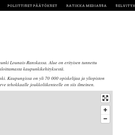
POLIITTISET PÄÄTÖKSET
RATIKKA MEDIASSA
SELVITY
nki Lounais-Ranskassa. Alue on erityisen tunnettu
 aloittamasta kaupunkikehityksestä.
ki. Kaupungissa on yli 70 000 opiskelijaa ja yliopiston
e tehokkaalle joukkoliikenteelle on siis ilmeinen.