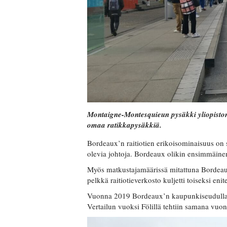
Montaigne-Montesquieun pysäkki yliopisto
omaa ratikkapysäkkiä.
Bordeaux’n raitiotien erikoisominaisuus on s
olevia johtoja. Bordeaux olikin ensimmäinen
Myös matkustajamäärissä mitattuna Bordeau
pelkkä raitiotieverkosto kuljetti toiseksi e
Vuonna 2019 Bordeaux’n kaupunkiseudulla t
Vertailun vuoksi Fölillä tehtiin samana vu