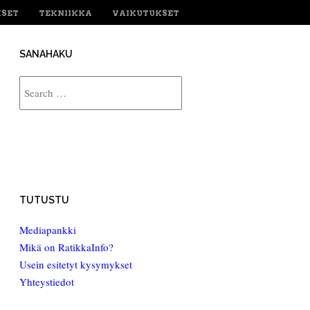
KSET
TEKNIIKKA
VAIKUTUKSET
SANAHAKU
Search
TUTUSTU
Mediapankki
Mikä on RatikkaInfo?
Usein esitetyt kysymykset
Yhteystiedot