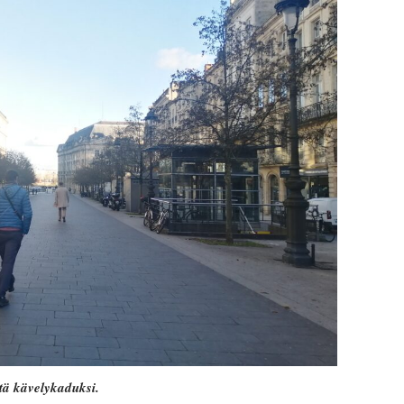
tä kävelykaduksi.