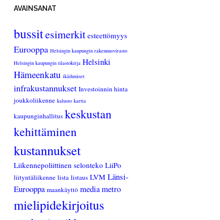
AVAINSANAT
bussit
esimerkit
esteettömyys
Eurooppa
Helsingin kaupungin rakennusvirasto
Helsinki
Helsingin kaupungin tilastokirja
Hämeenkatu
ikäihmiset
infrakustannukset
Investoinnin hinta
joukkoliikenne
kalusto
kartta
keskustan
kaupunginhallitus
kehittäminen
kustannukset
Liikennepoliittinen selonteko
LiiPo
Länsi-
LVM
liityntäliikenne
lista
listaus
Eurooppa
media
metro
maankäyttö
mielipidekirjoitus