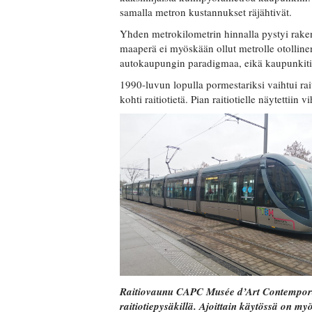
samalla metron kustannukset räjähtivät.
Yhden metrokilometrin hinnalla pystyi rak
maaperä ei myöskään ollut metrolle otolline
autokaupungin paradigmaa, eikä kaupunkitila
1990-luvun lopulla pormestariksi vaihtui ra
kohti raitiotietä. Pian raitiotielle näytettii
Raitiovaunu CAPC Musée d’Art Contempor
raitiotiepysäkillä. Ajoittain käytössä on my