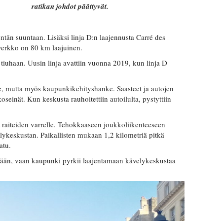
ratikan johdot päättyvät.
kentän suuntaan. Lisäksi linja D:n laajennusta Carré des
ieverkko on 80 km laajuinen.
 tiuhaan. Uusin linja avattiin vuonna 2019, kun linja D
ke, mutta myös kaupunkikehityshanke. Saasteet ja autojen
seinät. Kun keskusta rauhoitettiin autoilulta, pystyttiin
raiteiden varrelle. Tehokkaaseen joukkoliikenteeseen
ykeskustan. Paikallisten mukaan 1,2 kilometriä pitkä
atu.
stään, vaan kaupunki pyrkii laajentamaan kävelykeskustaa