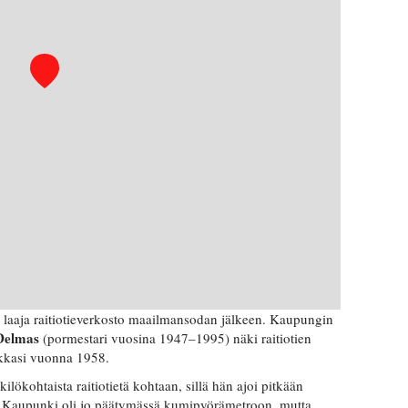
laaja raitiotieverkosto maailmansodan jälkeen. Kaupungin
Delmas
(pormestari vuosina 1947–1995) näki raitiotien
akkasi vuonna 1958.
lökohtaista raitiotietä kohtaan, sillä hän ajoi pitkään
. Kaupunki oli jo päätymässä kumipyörämetroon, mutta