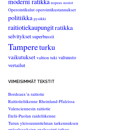
moderni ratikka
nopeus
nostot
Operointikulut
operointikustannukset
politiikka
pysäkki
raitiotiekaupungit
ratikka
selvitykset
superbussit
Tampere
turku
vaikutukset
valtuusto
valtion tuki
vertailut
VIIMEISIMMÄT TEKSTIT
Bordeaux’n raitiotie
Raitiotieliikenne Rheinland-Pfalzissa
Valenciennesin raitiotie
Etelä-Puolan raideliikenne
Turun yleissuunnitelman tarkennuksen
epäselvyyksien analysointi jatkuu