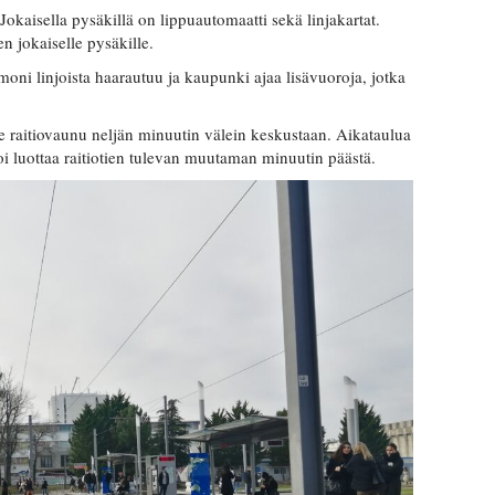
Jokaisella pysäkillä on lippuautomaatti sekä linjakartat.
 jokaiselle pysäkille.
moni linjoista haarautuu ja kaupunki ajaa lisävuoroja, jotka
ee raitiovaunu neljän minuutin välein keskustaan. Aikataulua
voi luottaa raitiotien tulevan muutaman minuutin päästä.