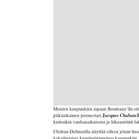
Monien kaupunkien tapaan Bordeaux’lla oli 
Jacques Chaban-
pitkäaikainen pormestari
kuitenkin vanhanaikaisena ja liikennöinti l
Chaban-Delmasilla näyttää olleen jotain henki
kaksilinjaista kumipyörämetroa kaupunkiin