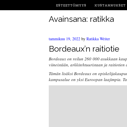
ESTEETTÖMYYS
KUSTANNUKSET
Avainsana:
ratikka
tammikuu 19, 2022
by
Ratikka Writer
Bordeaux’n raitiotie
Bordeaux on reilun 260 000 asukkaan kaupu
viineistään, arkkitehtuuristaan ja raitiotien
Tämän lisäksi Bordeaux on opiskelijakaupun
kampusalue on yksi Euroopan laajimpia. Tarv