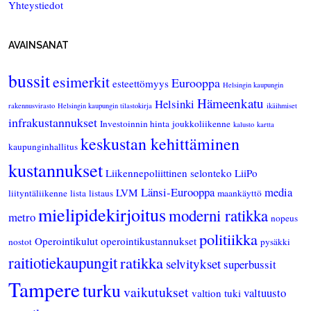
Yhteystiedot
AVAINSANAT
bussit
esimerkit
Eurooppa
esteettömyys
Helsingin kaupungin
Hämeenkatu
Helsinki
rakennusvirasto
Helsingin kaupungin tilastokirja
ikäihmiset
infrakustannukset
Investoinnin hinta
joukkoliikenne
kalusto
kartta
keskustan kehittäminen
kaupunginhallitus
kustannukset
Liikennepoliittinen selonteko
LiiPo
Länsi-Eurooppa
media
LVM
liityntäliikenne
lista
listaus
maankäyttö
mielipidekirjoitus
moderni ratikka
metro
nopeus
politiikka
Operointikulut
operointikustannukset
nostot
pysäkki
raitiotiekaupungit
ratikka
selvitykset
superbussit
Tampere
turku
vaikutukset
valtuusto
valtion tuki