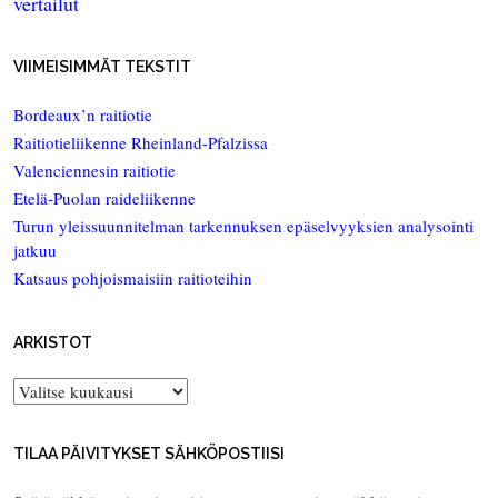
vertailut
VIIMEISIMMÄT TEKSTIT
Bordeaux’n raitiotie
Raitiotieliikenne Rheinland-Pfalzissa
Valenciennesin raitiotie
Etelä-Puolan raideliikenne
Turun yleissuunnitelman tarkennuksen epäselvyyksien analysointi
jatkuu
Katsaus pohjoismaisiin raitioteihin
ARKISTOT
Arkistot
TILAA PÄIVITYKSET SÄHKÖPOSTIISI