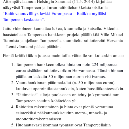
Äitienpäiväaamun Helsingin Sanomat (11.5. 2014) kirjoittaa
näkyvästi Tampereen ja Turun raitiotiehankkeista otsikolla
“
Raitiovaunuvillitys leviää Euroopassa – Ratikka mylläisi
Tampereen keskustan”
.
Juttu videoineen kannattaa lukea, kuunnella ja katsella. Videolla
haastatellaan Tampereen hankkeen projektipäällikköä Ville-Mikael
Tuomista ja ajellaan Tampereelle suunniteltu raitiotiereitti Hervanta
– Lentävänniemi päästä päähän.
Pientä kritiikkiäkin jutussa mainituille väitteille voi kuitenkin antaa:
Tampereen hankkeen o
ikea hinta on noin 224 miljoonaa
euroa sisältäen raitiotievarikon Hervannassa. Tämän hinnan
päälle on laskettu 30 miljoonan euron riskivaraus.
Vaunuhankinnan pääomakulut (n. 50 miljoonaa euroa)
kuuluvat operointikustannuksiin, kuten bussiliikenteessäkin.
“Jättimäisiä” siltoja puolestaan on tehty jo kymmeniä mm.
Tampereen seudun kehäteiden yli.
Raitiotien rakentaminen ja hinta ovat pieniä verrattuna
esimerkiksi pääkaupunkiseudun metro-, tunneli- ja
moottoritierakentamiseen.
Huomattavasti isommat työmaat ovat Tampereellakin