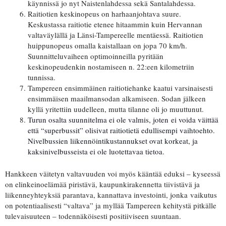
käynnissä jo nyt Naistenlahdessa sekä Santalahdessa.
Raitiotien keskinopeus on harhaanjohtava suure.
Keskustassa raitiotie etenee hitaammin kuin Hervannan
valtaväylällä ja Länsi-Tampereelle mentäessä. Raitiotien
huippunopeus omalla kaistallaan on jopa 70 km/h.
Suunnitteluvaiheen optimoinneilla pyritään
keskinopeudenkin nostamiseen n. 22:een kilometriin
tunnissa.
Tampereen ensimmäinen raitiotiehanke kaatui varsinaisesti
ensimmäisen maailmansodan alkamiseen. Sodan jälkeen
kyllä yritettiin uudelleen, mutta tilanne oli jo muuttunut.
Turun osalta suunnitelma ei ole valmis, joten
ei voida väittää
että “superbussit” olisivat raitiotietä edullisempi vaihtoehto.
Nivelbussien liikennöintikustannukset ovat korkeat, ja
kaksinivelbusseista ei ole luotettavaa tietoa.
Hankkeen väitetyn valtavuuden voi myös kääntää eduksi – kyseessä
on elinkeinoelämää piristävä, kaupunkirakennetta tiivistävä ja
liikenneyhteyksiä parantava, kannattava investointi, jonka vaikutus
on potentiaalisesti “valtava” ja myllää Tampereen kehitystä pitkälle
tulevaisuuteen – todennäköisesti positiiviseen suuntaan.