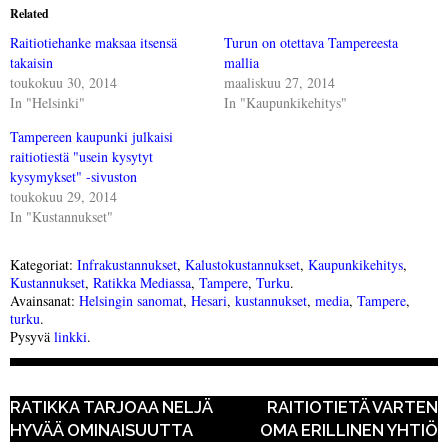
Related
Raitiotiehanke maksaa itsensä
Turun on otettava Tampereesta
takaisin
mallia
toukokuu 30, 2014
maaliskuu 27, 2014
In "Helsinki"
In "Kaupunkikehitys"
Tampereen kaupunki julkaisi
raitiotiestä "usein kysytyt
kysymykset" -sivuston
toukokuu 29, 2014
In "Kustannukset"
Kategoriat:
Infrakustannukset
,
Kalustokustannukset
,
Kaupunkikehitys
,
Kustannukset
,
Ratikka Mediassa
,
Tampere
,
Turku
.
Avainsanat:
Helsingin sanomat
,
Hesari
,
kustannukset
,
media
,
Tampere
,
turku
.
Pysyvä
linkki
.
POST NAVIGATION
RATIKKA TARJOAA NELJÄ
RAITIOTIETÄ VARTEN
HYVÄÄ OMINAISUUTTA
OMA ERILLINEN YHTIÖ