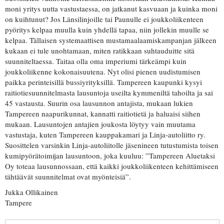
moni yritys uutta vastustaessa, on jatkanut kasvuaan ja kuinka moni
on kuihtunut? Jos Länsilinjoille tai Paunulle ei joukkoliikenteen
pyöritys kelpaa muulla kuin yhdellä tapaa, niin jollekin muulle se
kelpaa. Tällaisen systemaattisen mustamaalaamiskampanjan jälkeen
kukaan ei tule unohtamaan, miten ratikkaan suhtauduitte sitä
suunniteltaessa. Taitaa olla oma imperiumi tärkeämpi kuin
joukkoliikenne kokonaisuutena. Nyt olisi pienen uudistumisen
paikka perinteisillä bussiyrityksillä. Tampereen kaupunki kysyi
raitiotiesuunnitelmasta lausuntoja useilta kymmeniltä tahoilta ja sai
45 vastausta. Suurin osa lausunnon antajista, mukaan lukien
Tampereen naapurikunnat, kannatti raitiotietä ja haluaisi siihen
mukaan. Lausuntojen antajien joukosta löytyy vain muutama
vastustaja, kuten Tampereen kauppakamari ja Linja-autoliitto ry.
Suosittelen varsinkin Linja-autoliitolle jäsenineen tutustumista toisen
kumipyörätoimijan lausuntoon, joka kuuluu: ”Tampereen Aluetaksi
Oy toteaa lausunnossaan, että kaikki joukkoliikenteen kehittämiseen
tähtäävät suunnitelmat ovat myönteisiä”.
Jukka Ollikainen
Tampere