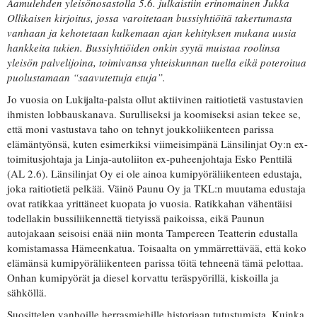
Aamulehden yleisönosastolla 5.6. julkaistiin erinomainen Jukka
Ollikaisen kirjoitus, jossa varoitetaan bussiyhtiöitä takertumasta
vanhaan ja kehotetaan kulkemaan ajan kehityksen mukana uusia
hankkeita tukien. Bussiyhtiöiden onkin syytä muistaa roolinsa
yleisön palvelijoina, toimivansa yhteiskunnan tuella eikä poteroitua
puolustamaan “saavutettuja etuja”.
Jo vuosia on Lukijalta-palsta ollut aktiivinen raitiotietä vastustavien
ihmisten lobbauskanava. Surulliseksi ja koomiseksi asian tekee se,
että moni vastustava taho on tehnyt joukkoliikenteen parissa
elämäntyönsä, kuten esimerkiksi viimeisimpänä Länsilinjat Oy:n ex-
toimitusjohtaja ja Linja-autoliiton ex-puheenjohtaja Esko Penttilä
(AL 2.6). Länsilinjat Oy ei ole ainoa kumipyöräliikenteen edustaja,
joka raitiotietä pelkää. Väinö Paunu Oy ja TKL:n muutama edustaja
ovat ratikkaa yrittäneet kuopata jo vuosia. Ratikkahan vähentäisi
todellakin bussiliikennettä tietyissä paikoissa, eikä Paunun
autojakaan seisoisi enää niin monta Tampereen Teatterin edustalla
komistamassa Hämeenkatua. Toisaalta on ymmärrettävää, että koko
elämänsä kumipyöräliikenteen parissa töitä tehneenä tämä pelottaa.
Onhan kumipyörät ja diesel korvattu teräspyörillä, kiskoilla ja
sähköllä.
Suosittelen vanhoille herrasmiehille historiaan tutustumista. Kuinka