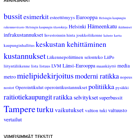
AVAINSANAT
bussit
esimerkit
Eurooppa
esteettömyys
Helsingin kaupungin
Hämeenkatu
Helsinki
rakennusvirasto
Helsingin kaupungin tilastokirja
ikäihmiset
infrakustannukset
Investoinnin hinta
joukkoliikenne
kalusto
kartta
keskustan kehittäminen
kaupunginhallitus
kustannukset
Liikennepoliittinen selonteko
LiiPo
Länsi-Eurooppa
media
LVM
liityntäliikenne
lista
listaus
maankäyttö
mielipidekirjoitus
moderni ratikka
metro
nopeus
politiikka
Operointikulut
operointikustannukset
nostot
pysäkki
raitiotiekaupungit
ratikka
selvitykset
superbussit
Tampere
turku
vaikutukset
valtuusto
valtion tuki
vertailut
VIIMEISIMMÄT TEKSTIT