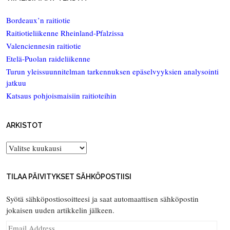
Bordeaux’n raitiotie
Raitiotieliikenne Rheinland-Pfalzissa
Valenciennesin raitiotie
Etelä-Puolan raideliikenne
Turun yleissuunnitelman tarkennuksen epäselvyyksien analysointi
jatkuu
Katsaus pohjoismaisiin raitioteihin
ARKISTOT
Arkistot
TILAA PÄIVITYKSET SÄHKÖPOSTIISI
Syötä sähköpostiosoitteesi ja saat automaattisen sähköpostin
jokaisen uuden artikkelin jälkeen.
Email