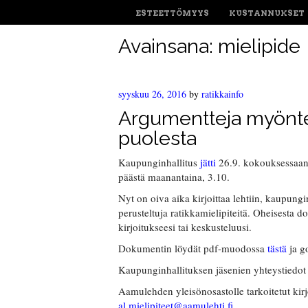
ESTEETTÖMYYS
KUSTANNUKSET
Avainsana:
mielipide
syyskuu 26, 2016
by
ratikkainfo
Argumentteja myöntei
puolesta
Kaupunginhallitus
jätti
26.9. kokouksessaan 
päästä maanantaina, 3.10.
Nyt on oiva aika kirjoittaa lehtiin, kaupungin
perusteltuja ratikkamielipiteitä. Oheisesta d
kirjoitukseesi tai keskusteluusi.
Dokumentin löydät pdf-muodossa
tästä
ja g
Kaupunginhallituksen jäsenien yhteystiedot
Aamulehden yleisönosastolle tarkoitetut kirj
al.mielipiteet@aamulehti.fi
.