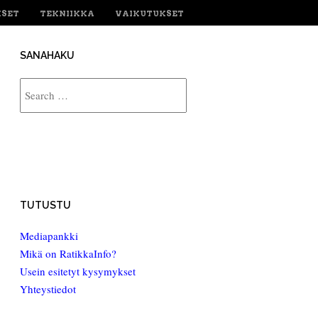
KSET
TEKNIIKKA
VAIKUTUKSET
SANAHAKU
Search
TUTUSTU
Mediapankki
Mikä on RatikkaInfo?
Usein esitetyt kysymykset
Yhteystiedot