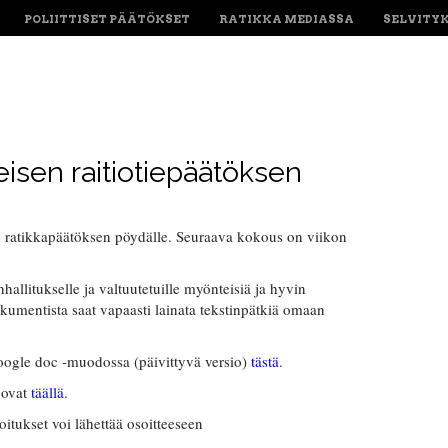
POLIITTISET PÄÄTÖKSET
RATIKKA MEDIASSA
SELVITY
sen raitiotiepäätöksen
ratikkapäätöksen pöydälle. Seuraava kokous on viikon
hallitukselle ja valtuutetuille myönteisiä ja hyvin
okumentista saat vapaasti lainata tekstinpätkiä omaan
oogle doc -muodossa (päivittyvä versio)
tästä
.
 ovat
täällä
.
oitukset voi lähettää osoitteeseen