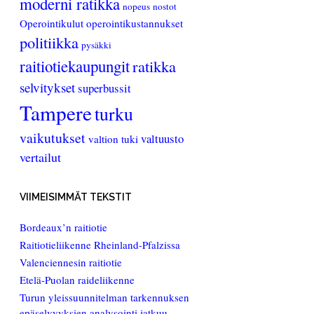
moderni ratikka
nopeus
nostot
Operointikulut
operointikustannukset
politiikka
pysäkki
raitiotiekaupungit
ratikka
selvitykset
superbussit
Tampere
turku
vaikutukset
valtuusto
valtion tuki
vertailut
VIIMEISIMMÄT TEKSTIT
Bordeaux’n raitiotie
Raitiotieliikenne Rheinland-Pfalzissa
Valenciennesin raitiotie
Etelä-Puolan raideliikenne
Turun yleissuunnitelman tarkennuksen
epäselvyyksien analysointi jatkuu