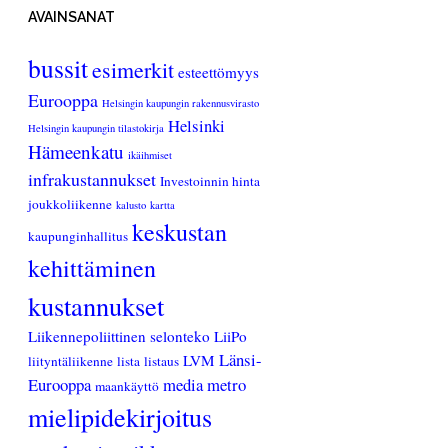
AVAINSANAT
bussit
esimerkit
esteettömyys
Eurooppa
Helsingin kaupungin rakennusvirasto
Helsinki
Helsingin kaupungin tilastokirja
Hämeenkatu
ikäihmiset
infrakustannukset
Investoinnin hinta
joukkoliikenne
kalusto
kartta
keskustan
kaupunginhallitus
kehittäminen
kustannukset
Liikennepoliittinen selonteko
LiiPo
Länsi-
LVM
liityntäliikenne
lista
listaus
Eurooppa
media
metro
maankäyttö
mielipidekirjoitus