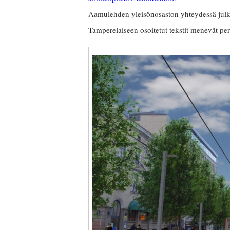
Aamulehden yleisönosaston yhteydessä jul
Tamperelaiseen osoitetut tekstit menevät per