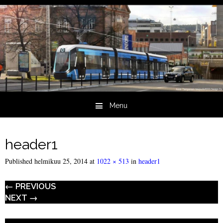
Menu
Skip to content
header1
Published
helmikuu 25, 2014
at
1022 × 513
in
header1
← PREVIOUS
NEXT →