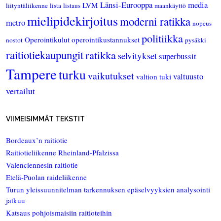
Länsi-Eurooppa
media
LVM
liityntäliikenne
lista
listaus
maankäyttö
mielipidekirjoitus
moderni ratikka
metro
nopeus
politiikka
Operointikulut
operointikustannukset
nostot
pysäkki
raitiotiekaupungit
ratikka
selvitykset
superbussit
Tampere
turku
vaikutukset
valtuusto
valtion tuki
vertailut
VIIMEISIMMÄT TEKSTIT
Bordeaux’n raitiotie
Raitiotieliikenne Rheinland-Pfalzissa
Valenciennesin raitiotie
Etelä-Puolan raideliikenne
Turun yleissuunnitelman tarkennuksen epäselvyyksien analysointi
jatkuu
Katsaus pohjoismaisiin raitioteihin