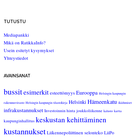
TUTUSTU
Mediapankki
Mikä on RatikkaInfo?
Usein esitetyt kysymykset
Yhteystiedot
AVAINSANAT
bussit
esimerkit
Eurooppa
esteettömyys
Helsingin kaupungin
Hämeenkatu
Helsinki
rakennusvirasto
Helsingin kaupungin tilastokirja
ikäihmiset
infrakustannukset
Investoinnin hinta
joukkoliikenne
kalusto
kartta
keskustan kehittäminen
kaupunginhallitus
kustannukset
Liikennepoliittinen selonteko
LiiPo